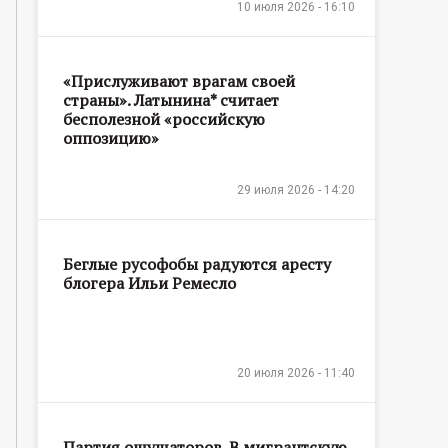
10 июля 2026 - 16:10
«Прислуживают врагам своей
страны». Латынина* считает
бесполезной «российскую
оппозицию»
29 июля 2026 - 14:20
Беглые русофобы радуются аресту
блогера Ильи Ремесло
20 июля 2026 - 11:40
Партия ощущаторов. В мигрантскую