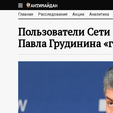
Перейти
к
А
Главная
Расследования
Акции
Аналитика
основному
содержанию
Н
Пользователи Сети
Т
Павла Грудинина «
И
М
А
Й
Д
А