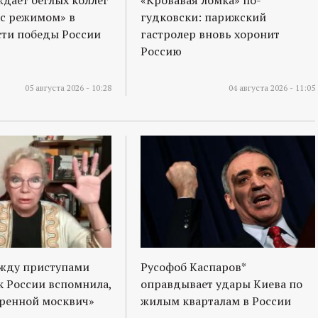
ждает беглых коллег
«Кровавая ломка» по-
 с режимом» в
гудковски: парижский
ти победы России
гастролер вновь хоронит
Россию
05 августа 2026 - 10:28
04 августа 2026 - 11:05
ежду приступами
Русофоб Каспаров*
к России вспомнила,
оправдывает удары Киева по
оренной москвич»
жилым кварталам в России