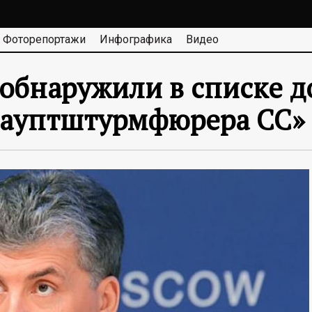
Фоторепортажи
Инфографика
Видео
 обнаружили в списке 
гауптштурмфюрера СС»