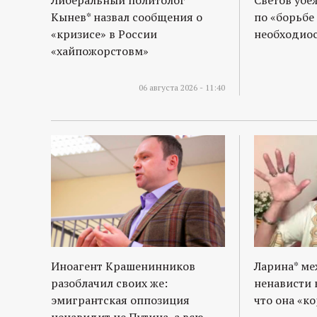
Либеральный политолог
Светов убе
Кынев* назвал сообщения о
по «борьбе
«кризисе» в России
необходиос
«хайпожорстовм»
06 августа 2026 - 11:40
Иноагент Крашенинников
Ларина* м
разоблачил своих же:
ненависти 
эмигрантская оппозиция
что она «к