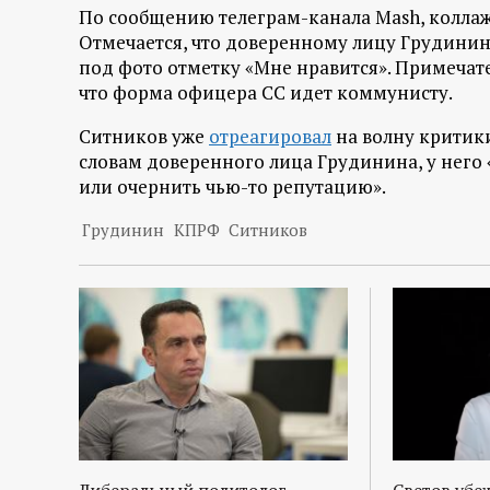
р
По сообщению телеграм-канала Mash, коллаж 
Отмечается, что доверенному лицу Грудини
т
под фото отметку «Мне нравится». Примечате
что форма офицера СС идет коммунисту.
а
Ситников уже
отреагировал
на волну критик
словам доверенного лица Грудинина, у него 
л
или очернить чью-то репутацию».
Грудинин
КПРФ
Ситников