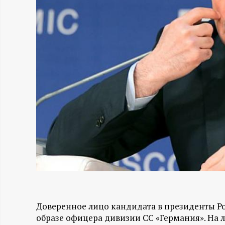
Н
-
и
н
ф
о
р
м
Доверенное лицо кандидата в президенты Р
а
образе офицера дивизии СС «Германия». На 