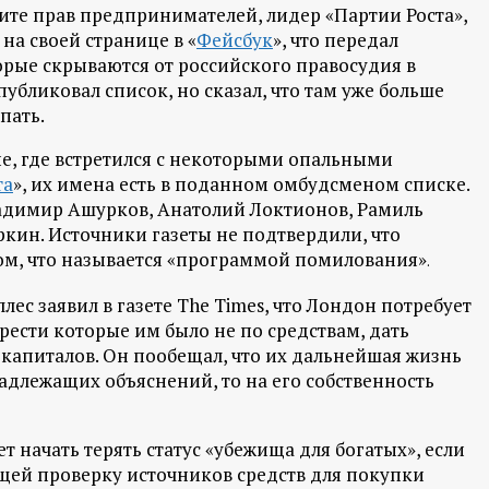
те прав предпринимателей, лидер «Партии Роста»,
на своей странице в «
Фейсбук
», что передал
рые скрываются от российского правосудия в
публиковал список, но сказал, что там уже больше
пать.
е, где встретился с некоторыми опальными
та
», их имена есть в поданном омбудсменом списке.
ладимир Ашурков, Анатолий Локтионов, Рамиль
кин. Источники газеты не подтвердили, что
том, что называется «программой помилования»
.
ес заявил в газете The Times, что Лондон потребует
рести которые им было не по средствам, дать
капиталов. Он пообещал, что их дальнейшая жизнь
надлежащих объяснений, то на его собственность
т начать терять статус «убежища для богатых», если
щей проверку источников средств для покупки