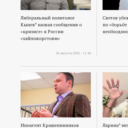
Либеральный политолог
Светов убе
Кынев* назвал сообщения о
по «борьбе
«кризисе» в России
необходиос
«хайпожорстовм»
06 августа 2026 - 11:40
Иноагент Крашенинников
Ларина* м