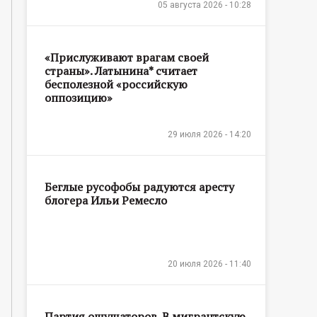
05 августа 2026 - 10:28
«Прислуживают врагам своей
страны». Латынина* считает
бесполезной «российскую
оппозицию»
29 июля 2026 - 14:20
Беглые русофобы радуются аресту
блогера Ильи Ремесло
20 июля 2026 - 11:40
Партия ощущаторов. В мигрантскую