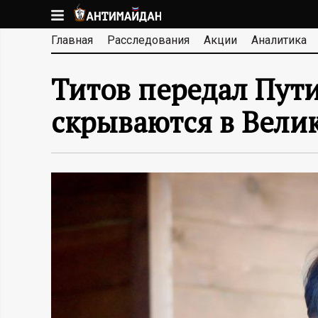
Перейти
к
А
Главная
Расследования
Акции
Аналитика
основному
содержанию
Н
Титов передал Пут
Т
скрываются в Велик
И
М
А
Й
Д
А