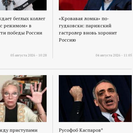
ждает беглых коллег
«Кровавая ломка» по-
 с режимом» в
гудковски: парижский
ти победы России
гастролер вновь хоронит
Россию
05 августа 2026 - 10:28
04 августа 2026 - 11:05
ежду приступами
Русофоб Каспаров*