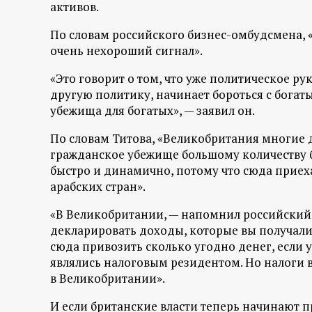
р
активов.
По словам российского бизнес-омбудсмена, 
т
очень нехороший сигнал».
а
«Это говорит о том, что уже политическое р
другую политику, начинает бороться с богатым
л
убежища для богатых», — заявил он.
По словам Титова, «Великобритания многие де
гражданское убежище большому количеству б
быстро и динамично, потому что сюда приеха
арабских стран».
«В Великобритании, — напомнил российский
декларировать доходы, которые вы получали
сюда привозить сколько угодно денег, если у
являлись налоговым резидентом. Но налоги в
в Великобритании».
И если британские власти теперь начинают п