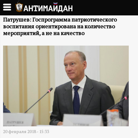
Перейти
к
А
основному
Патрушев: Госпрограмма патриотического
воспитания ориентирована на количество
содержанию
Н
мероприятий, а не на качество
Т
И
М
А
Й
Д
20 февраля 2018 - 15:33