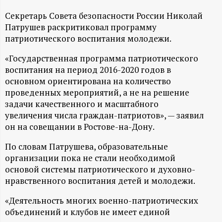
А
Секретарь Совета безопасности России Николай
Н
Патрушев раскритиковал программу
патриотического воспитания молодежи.
-
«Государственная программа патриотического
и
воспитания на период 2016-2020 годов в
основном ориентирована на количество
н
проведенных мероприятий, а не на решение
задачи качественного и масштабного
ф
увеличения числа граждан-патриотов», — заявил
он на совещании в Ростове-на-Дону.
о
По словам Патрушева, образовательные
организации пока не стали необходимой
р
основой системы патриотического и духовно-
нравственного воспитания детей и молодежи.
м
«Деятельность многих военно-патриотических
а
объединений и клубов не имеет единой