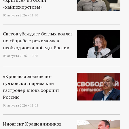
«кризисе» в России
р
«хайпожорстовм»
т
06 августа 2026 - 11:40
а
Светов убеждает беглых коллег
по «борьбе с режимом» в
л
необходиости победы России
05 августа 2026 - 10:28
«Кровавая ломка» по-
гудковски: парижский
гастролер вновь хоронит
Россию
04 августа 2026 - 11:05
Иноагент Крашенинников