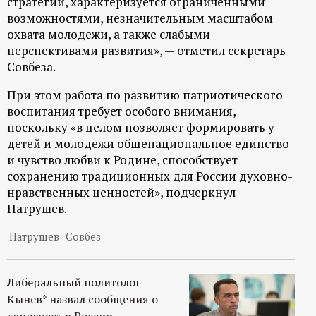
стратегии, характеризуется ограниченными
ц
возможностями, незначительным масштабом
охвата молодежи, а также слабыми
перспективами развития», — отметил секретарь
и
Совбеза.
о
При этом работа по развитию патриотического
воспитания требует особого внимания,
н
поскольку «в целом позволяет формировать у
детей и молодежи общенациональное единство
н
и чувство любви к Родине, способствует
сохранению традиционных для России духовно-
ы
нравственных ценностей», подчеркнул
Патрушев.
й
Патрушев
Совбез
п
Либеральный политолог
о
Кынев* назвал сообщения о