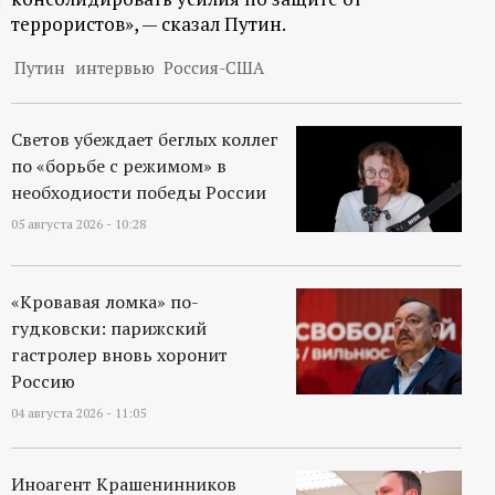
террористов», — сказал Путин.
ц
Путин
интервью
Россия-США
и
о
Светов убеждает беглых коллег
по «борьбе с режимом» в
н
необходиости победы России
05 августа 2026 - 10:28
н
ы
«Кровавая ломка» по-
гудковски: парижский
й
гастролер вновь хоронит
Россию
п
04 августа 2026 - 11:05
о
Иноагент Крашенинников