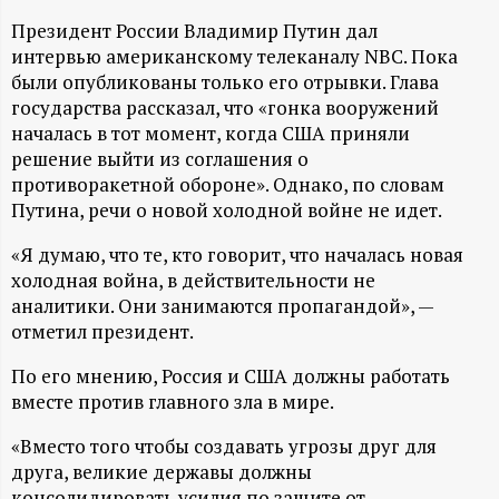
А
Президент России Владимир Путин дал
Н
интервью американскому телеканалу NBC. Пока
были опубликованы только его отрывки. Глава
-
государства рассказал, что «гонка вооружений
началась в тот момент, когда США приняли
и
решение выйти из соглашения о
противоракетной обороне». Однако, по словам
н
Путина, речи о новой холодной войне не идет.
«Я думаю, что те, кто говорит, что началась новая
ф
холодная война, в действительности не
аналитики. Они занимаются пропагандой», —
о
отметил президент.
р
По его мнению, Россия и США должны работать
вместе против главного зла в мире.
м
«Вместо того чтобы создавать угрозы друг для
друга, великие державы должны
а
консолидировать усилия по защите от