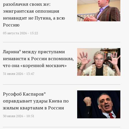
р
разоблачил своих же:
эмигрантская оппозиция
т
ненавидит не Путина, а всю
Россию
а
03 августа 2026 - 15:22
л
Ларина* между приступами
ненависти к России вспомнила,
что она «коренной москвич»
31 июля 2026 - 13:47
Русофоб Каспаров*
оправдывает удары Киева по
жилым кварталам в России
30 июля 2026 - 10:51