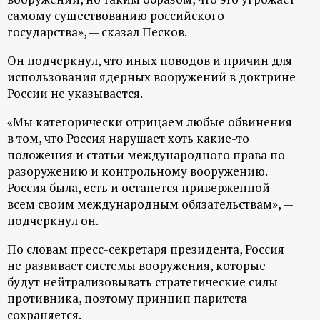
самому существованию российского
ц
государства», — сказал Песков.
и
Он подчеркнул, что иных поводов и причин для
использования ядерных вооружений в доктрине
о
России не указывается.
н
«Мы категорически отрицаем любые обвинения
в том, что Россия нарушает хоть какие-то
положения и статьи международного права по
н
разоружению и контрольному вооружению.
Россия была, есть и останется приверженной
ы
всем своим международным обязательствам», —
подчеркнул он.
й
По словам пресс-секретаря президента, Россия
п
не развивает системы вооружения, которые
будут нейтрализовывать стратегические силы
о
противника, поэтому принцип паритета
сохраняется.