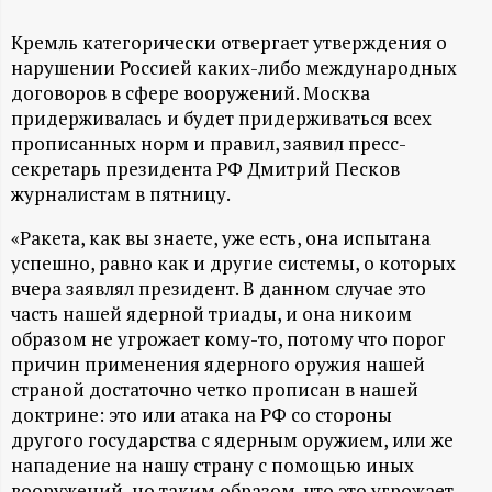
А
Кремль категорически отвергает утверждения о
Н
нарушении Россией каких-либо международных
договоров в сфере вооружений. Москва
-
придерживалась и будет придерживаться всех
прописанных норм и правил, заявил пресс-
и
секретарь президента РФ Дмитрий Песков
журналистам в пятницу.
н
«Ракета, как вы знаете, уже есть, она испытана
ф
успешно, равно как и другие системы, о которых
вчера заявлял президент. В данном случае это
о
часть нашей ядерной триады, и она никоим
образом не угрожает кому-то, потому что порог
р
причин применения ядерного оружия нашей
страной достаточно четко прописан в нашей
м
доктрине: это или атака на РФ со стороны
другого государства с ядерным оружием, или же
нападение на нашу страну с помощью иных
а
вооружений, но таким образом, что это угрожает