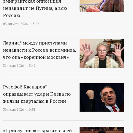
эмигрантская оппозиция
ненавидит не Путина, а всю
Россию
03 августа 2026 - 15:22
Ларина* между приступами
ненависти к России вспомнила,
что она «коренной москвич»
31 июля 2026 - 13:47
Русофоб Каспаров*
оправдывает удары Киева по
жилым кварталам в России
30 июля 2026 - 10:51
«Прислуживают врагам своей