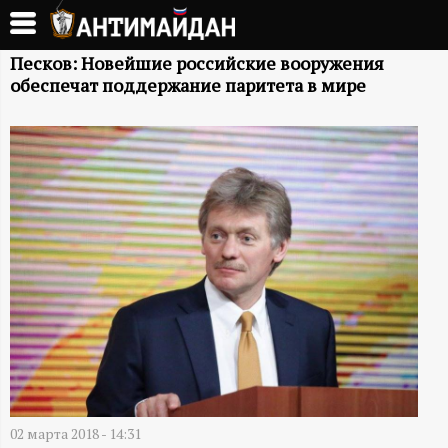
Перейти
к
А
основному
Песков: Новейшие российские вооружения
обеспечат поддержание паритета в мире
содержанию
Н
Т
И
М
А
Й
Д
02 марта 2018 - 14:31