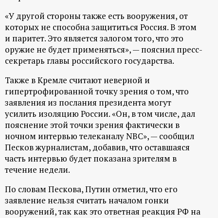
р
«У другой стороны также есть вооружения, от
которых не способна защититься Россия. В этом
т
и паритет. Это является залогом того, что это
оружие не будет применяться», — пояснил пресс-
а
секретарь главы российского государства.
л
Также в Кремле считают неверной и
гипертрофированной точку зрения о том, что
заявления из послания президента могут
усилить изоляцию России. «Он, в том числе, дал
пояснение этой точки зрения фактически в
ночном интервью телеканалу NBC», — сообщил
Песков журналистам, добавив, что оставшаяся
часть интервью будет показана зрителям в
течение недели.
По словам Пескова, Путин отметил, что его
заявление нельзя считать началом гонки
вооружений, так как это ответная реакция РФ на