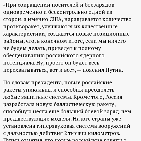
р
«При сокращении носителей и боезарядов
одновременно и бесконтрольно одной из
т
сторон, а именно США, наращивается количество
противоракет, улучшаются их качественные
а
характеристики, создаются новые позиционные
районы, что, в конечном итоге, если мы ничего
л
не будем делать, приведет к полному
обесцениванию российского ядерного
потенциала. Ну, просто он будет весь
перехватываться, вот и все», — пояснил Путин.
По словам президента, новые российские
ракеты уникальны и способны преодолеть
любые защитные системы. Кроме того, Россия
разработала новую баллистическую ракету,
способную нести еще больший боевой заряд, чем
предшествующие модели. На юге страны уже
установлена гиперзвуковая система вооружений
с дальностью действия 2 тысячи километров.
Путин отметил, что новые российские ракеты с