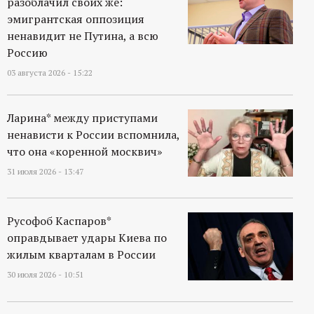
разоблачил своих же:
эмигрантская оппозиция
ненавидит не Путина, а всю
Россию
03 августа 2026 - 15:22
Ларина* между приступами
ненависти к России вспомнила,
что она «коренной москвич»
31 июля 2026 - 13:47
Русофоб Каспаров*
оправдывает удары Киева по
жилым кварталам в России
30 июля 2026 - 10:51