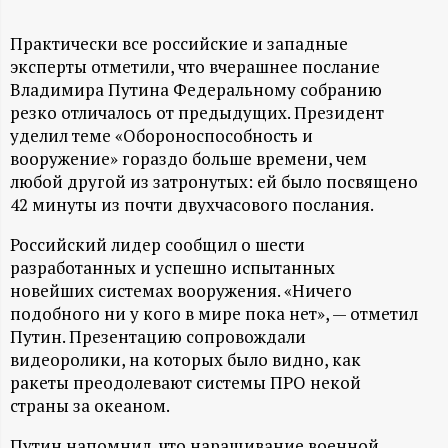
А
Н
Практически все российские и западные
эксперты отметили, что вчерашнее послание
-
Владимира Путина Федеральному собранию
резко отличалось от предыдущих. Президент
уделил теме «Обороноспособность и
и
вооружение» гораздо больше времени, чем
любой другой из затронутых: ей было посвящено
н
42 минуты из почти двухчасового послания.
ф
Российский лидер сообщил о шести
разработанных и успешно испытанных
о
новейших системах вооружения. «Ничего
подобного ни у кого в мире пока нет», — отметил
р
Путин. Презентацию сопровождали
видеоролики, на которых было видно, как
м
ракеты преодолевают системы ПРО некой
страны за океаном.
а
Путин напомнил, что наращивание военной