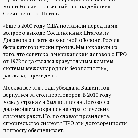
мощи России — ответный шаг на действия
ц
Соединенных Штатов.
и
«Еще в 2000 году США поставили перед нами
вопрос о выходе Соединенных Штатов из
о
Договора о противоракетной обороне. Россия
была категорически против. Мы исходили из
н
того, что советско-американский договор о ПРО
от 1972 года являлся краеугольным камнем
н
системы международной безопасности», —
рассказал президент.
ы
Москва все эти годы убеждала Вашингтон
вернуться за стол переговоров. В 2010 году
й
между странами был подписан Договор о
дальнейшем сокращении стратегических
п
ядерных ракет. Но, по словам президента,
строительство системы ПРО эти договоренности
о
попросту обесценивает.