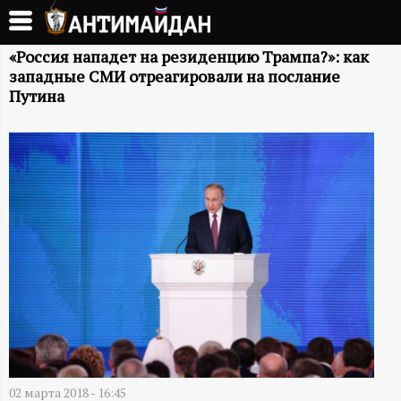
Перейти
к
А
основному
«Россия нападет на резиденцию Трампа?»: как
западные СМИ отреагировали на послание
содержанию
Н
Путина
Т
И
М
А
Й
Д
02 марта 2018 - 16:45