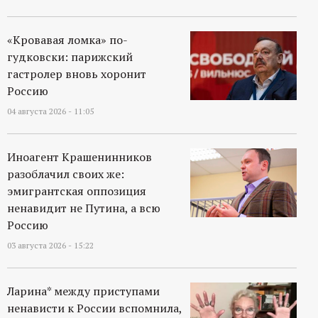
«Кровавая ломка» по-
гудковски: парижский
гастролер вновь хоронит
Россию
04 августа 2026 - 11:05
Иноагент Крашенинников
разоблачил своих же:
эмигрантская оппозиция
ненавидит не Путина, а всю
Россию
03 августа 2026 - 15:22
Ларина* между приступами
ненависти к России вспомнила,