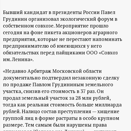
А
Н
Бывший кандидат в президенты России Павел
Грудинин организовал экологический форум в
собственном совхозе. Мероприятие прошло
-
сегодня на фоне пикета акционеров аграрного
предприятия, которые не перестают напоминать
и
предпринимателю об имеющихся у него
обязательствах перед пайщиками ООО «Совхоз
н
им. Ленина».
ф
«Недавно Арбитраж Московской области
документально подтвердил незаконную сделку
о
по продаже Павлом Грудининым земельного
участка, снизив его стоимость в 37 раз. Он
р
продал земельный участок за 28 млн рублей,
тогда как реальная стоимость больше миллиарда
м
рублей. Налицо состав преступления — хищение
группой лиц в форме растраты в особо крупном
а
размере. Тем самым были нарушены права