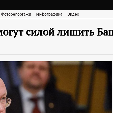
Фоторепортажи
Инфографика
Видео
огут силой лишить Баш