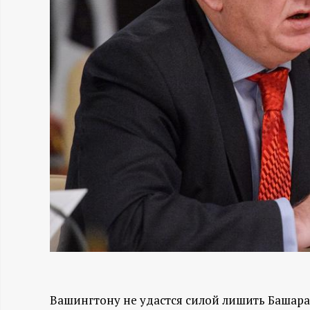
Н
-
и
н
ф
о
р
м
а
Вашингтону не удастся силой лишить Башара