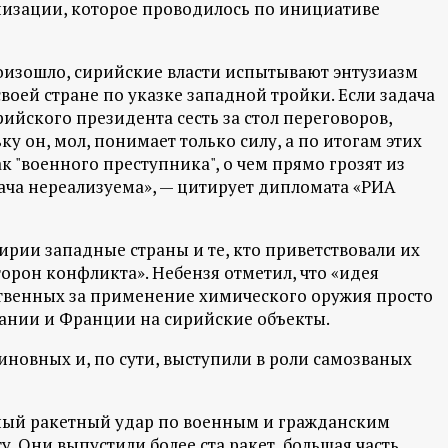
низации, которое проводилось по инициативе
произошло, сирийские власти испытывают энтузиазм
воей стране по указке западной тройки. Если задача
рийского президента сесть за стол переговоров,
ку он, мол, понимает только силу, а по итогам этих
ак "военного преступника", о чем прямо грозят из
дача нереализуема», — цитирует дипломата «РИА
ирии западные страны и те, кто приветствовали их
торон конфликта». Небензя отметил, что «идея
ственных за применение химического оружия просто
тании и Франции на сирийские объекты.
иновных и, по сути, выступили в роли самозваных
ный ракетный удар по военным и гражданским
у. Они выпустили более ста ракет, большая часть