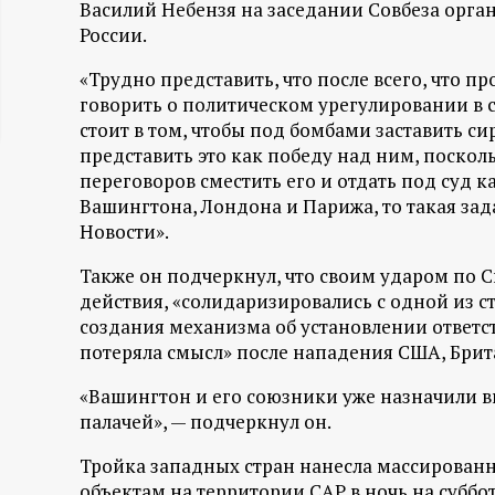
Василий Небензя на заседании Совбеза орга
ц
России.
и
«Трудно представить, что после всего, что 
говорить о политическом урегулировании в с
стоит в том, чтобы под бомбами заставить си
о
представить это как победу над ним, посколь
переговоров сместить его и отдать под суд к
н
Вашингтона, Лондона и Парижа, то такая за
Новости».
н
Также он подчеркнул, что своим ударом по С
ы
действия, «солидаризировались с одной из с
создания механизма об установлении ответ
й
потеряла смысл» после нападения США, Бри
«Вашингтон и его союзники уже назначили в
п
палачей», — подчеркнул он.
о
Тройка западных стран нанесла массирован
объектам на территории САР в ночь на суббот