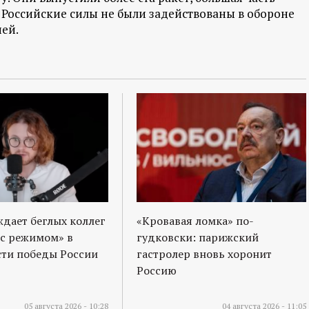
Российские силы не были задействованы в обороне
ией.
ждает беглых коллег
«Кровавая ломка» по-
 с режимом» в
гудковски: парижский
ти победы России
гастролер вновь хоронит
Россию
05 августа 2026 - 10:28
04 августа 2026 - 11:05