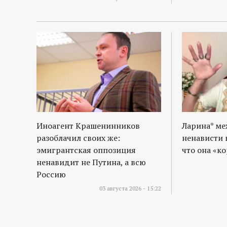
Иноагент Крашенинников
Ларина* м
разоблачил своих же:
ненависти 
эмигрантская оппозиция
что она «к
ненавидит не Путина, а всю
Россию
03 августа 2026 - 15:22