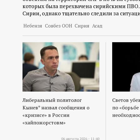
р
которых была перехвачена сирийскими ПВО. 
Сирии, однако тщательно следили за ситуац
т
Небензя
Совбез ООН
Сирия
Асад
а
л
Либеральный политолог
Светов убе
Кынев* назвал сообщения о
по «борьбе
«кризисе» в России
необходиос
«хайпожорстовм»
06 августа 2026 - 11:40