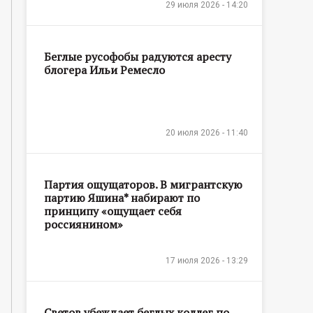
29 июля 2026 - 14:20
Беглые русофобы радуются аресту
блогера Ильи Ремесло
20 июля 2026 - 11:40
Партия ощущаторов. В мигрантскую
партию Яшина* набирают по
принципу «ощущает себя
россиянином»
17 июля 2026 - 13:29
Светов убеждает беглых коллег по