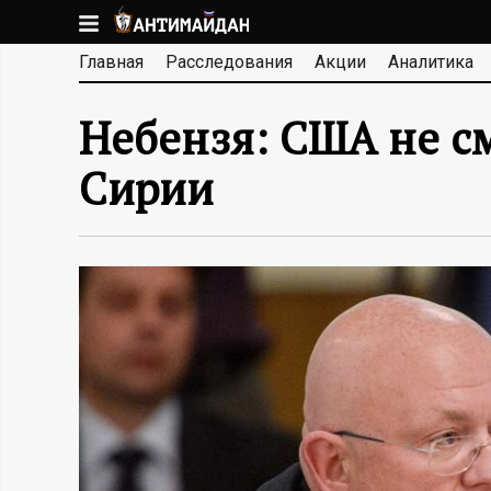
Перейти
к
А
Главная
Расследования
Акции
Аналитика
основному
содержанию
Н
Небензя: США не см
Т
Сирии
И
М
А
Й
Д
А