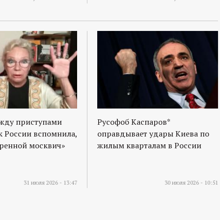
ежду приступами
Русофоб Каспаров*
к России вспомнила,
оправдывает удары Киева по
оренной москвич»
жилым кварталам в России
31 июля 2026 - 13:47
30 июля 2026 - 10:51