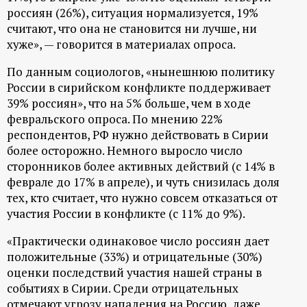
р
россиян (26%), ситуация нормализуется, 19%
считают, что она не становится ни лучше, ни
т
хуже», — говорится в материалах опроса.
а
По данным социологов, «нынешнюю политику
России в сирийском конфликте поддерживает
39% россиян», что на 5% больше, чем в ходе
л
февральского опроса. По мнению 22%
респондентов, РФ нужно действовать в Сирии
более осторожно. Немного выросло число
сторонников более активных действий (с 14% в
феврале до 17% в апреле), и чуть снизилась доля
тех, кто считает, что нужно совсем отказаться от
участия России в конфликте (с 11% до 9%).
«Практически одинаковое число россиян дает
положительные (33%) и отрицательные (30%)
оценки последствий участия нашей страны в
событиях в Сирии. Среди отрицательных
отмечают угрозу нападения на Россию, даже