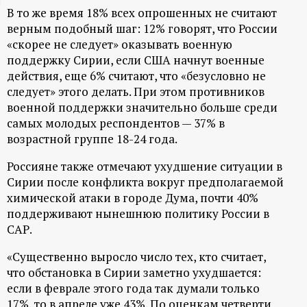
В то же время 18% всех опрошенных не считают
ц
верным подобный шаг: 12% говорят, что России
«скорее не следует» оказывать военную
и
поддержку Сирии, если США начнут военные
действия, еще 6% считают, что «безусловно не
о
следует» этого делать. При этом противников
военной поддержки значительно больше среди
н
самых молодых респондентов — 37% в
возрастной группе 18-24 года.
н
Россияне также отмечают ухудшение ситуации в
ы
Сирии после конфликта вокруг предполагаемой
химической атаки в городе Дума, почти 40%
поддерживают нынешнюю политику России в
й
САР.
п
«Существенно выросло число тех, кто считает,
что обстановка в Сирии заметно ухудшается:
о
если в феврале этого года так думали только
17%, то в апреле уже 43%. По оценкам четверти