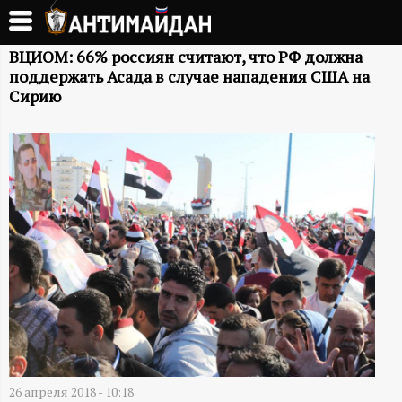
Перейти
к
А
основному
ВЦИОМ: 66% россиян считают, что РФ должна
поддержать Асада в случае нападения США на
содержанию
Н
Сирию
Т
И
М
А
Й
Д
26 апреля 2018 - 10:18