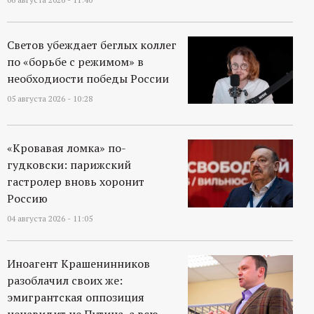
Светов убеждает беглых коллег
по «борьбе с режимом» в
необходиости победы России
05 августа 2026 - 10:28
«Кровавая ломка» по-
гудковски: парижский
гастролер вновь хоронит
Россию
04 августа 2026 - 11:05
Иноагент Крашенинников
разоблачил своих же:
эмигрантская оппозиция