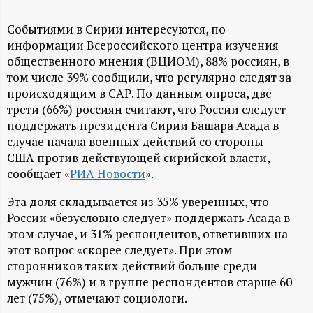
А
Н
Событиями в Сирии интересуются, по
информации Всероссийского центра изучения
общественного мнения (ВЦИОМ), 88% россиян, в
-
том числе 39% сообщили, что регулярно следят за
происходящим в САР. По данным опроса, две
и
трети (66%) россиян считают, что России следует
поддержать президента Сирии Башара Асада в
н
случае начала военных действий со стороны
США против действующей сирийской власти,
ф
сообщает «
РИА Новости
».
о
Эта доля складывается из 35% уверенных, что
России «безусловно следует» поддержать Асада в
р
этом случае, и 31% респондентов, ответивших на
этот вопрос «скорее следует». При этом
м
сторонников таких действий больше среди
мужчин (76%) и в группе респондентов старше 60
а
лет (75%), отмечают социологи.