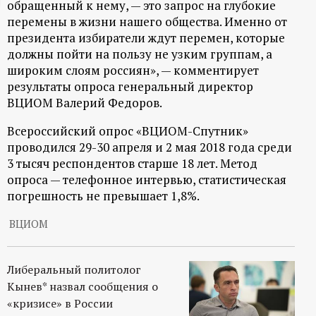
обращенный к нему, — это запрос на глубокие
ц
перемены в жизни нашего общества. Именно от
президента избиратели ждут перемен, которые
и
должны пойти на пользу не узким группам, а
широким слоям россиян», — комментирует
о
результаты опроса генеральный директор
ВЦИОМ Валерий Федоров.
н
Всероссийский опрос «ВЦИОМ-Спутник»
проводился 29-30 апреля и 2 мая 2018 года среди
н
3 тысяч респондентов старше 18 лет. Метод
опроса — телефонное интервью, статистическая
ы
погрешность не превышает 1,8%.
й
ВЦИОМ
п
Либеральный политолог
Кынев* назвал сообщения о
о
«кризисе» в России