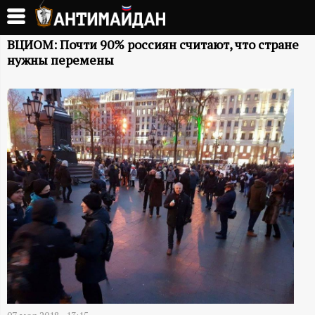
Перейти
к
А
основному
ВЦИОМ: Почти 90% россиян считают, что стране
нужны перемены
содержанию
Н
Т
И
М
А
Й
Д