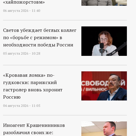
«хайпожорстовм»
р
06 августа 2026 - 11:40
т
Светов убеждает беглых коллег
а
по «борьбе с режимом» в
необходиости победы России
л
05 августа 2026 - 10:28
«Кровавая ломка» по-
гудковски: парижский
гастролер вновь хоронит
Россию
04 августа 2026 - 11:05
Иноагент Крашенинников
разоблачил своих же: