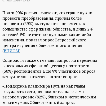
А
07 мая 2018 - 13:15
Н
Почти 90% россиян считают, что стране нужно
провести преобразования, причем более
-
половины (59%) выступают за перемены в
большинстве сфер жизни общества, и лишь 2%
и
жителей РФ не считают нужными какие-либо
изменения, показал опрос Всероссийского
н
центра изучения общественного мнения
(
ВЦИОМ
).
ф
Социологи также отмечают запрос на перемены
в нескольких сферах общества у почти трети
о
(30%) респондентов. Еще 9% участников опроса
затруднились ответить на этот вопрос.
р
«Поддержка Владимира Путина как главы
м
государства сегодня находится на весьма
высоком уровне (82%), близком к историческим
а
максимумам. Общественный запрос,