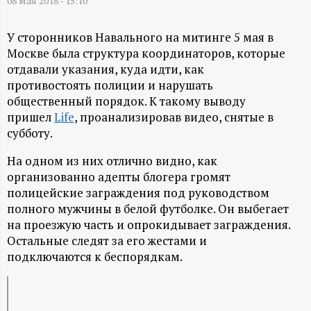
А
08 мая 2018 - 15:10
Н
У сторонников Навального на митинге 5 мая в
Москве была структура координаторов, которые
-
отдавали указания, куда идти, как
противостоять полиции и нарушать
и
общественный порядок. К такому выводу
пришел
Life
, проанализировав видео, снятые в
н
субботу.
На одном из них отлично видно, как
ф
организованно адепты блогера громят
полицейские заграждения под руководством
о
полного мужчины в белой футболке. Он выбегает
на проезжую часть и опрокидывает заграждения.
р
Остальные следят за его жестами и
подключаются к беспорядкам.
м
а