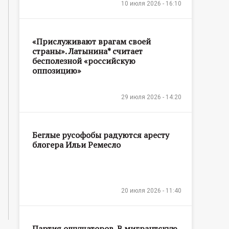
10 июля 2026 - 16:10
«Прислуживают врагам своей
страны». Латынина* считает
бесполезной «российскую
оппозицию»
29 июля 2026 - 14:20
Беглые русофобы радуются аресту
блогера Ильи Ремесло
20 июля 2026 - 11:40
Партия ощущаторов. В мигрантскую