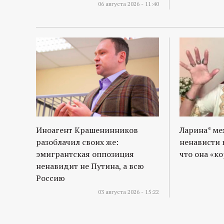
р
06 августа 2026 - 11:40
т
а
л
Иноагент Крашенинников
Ларина* м
разоблачил своих же:
ненависти 
эмигрантская оппозиция
что она «к
ненавидит не Путина, а всю
Россию
03 августа 2026 - 15:22