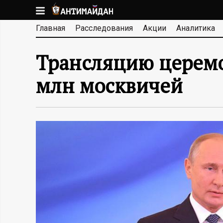
Перейти
к
А
Главная
Расследования
Акции
Аналитика
основному
содержанию
Н
Трансляцию церемо
Т
млн москвичей
И
М
А
Й
Д
А