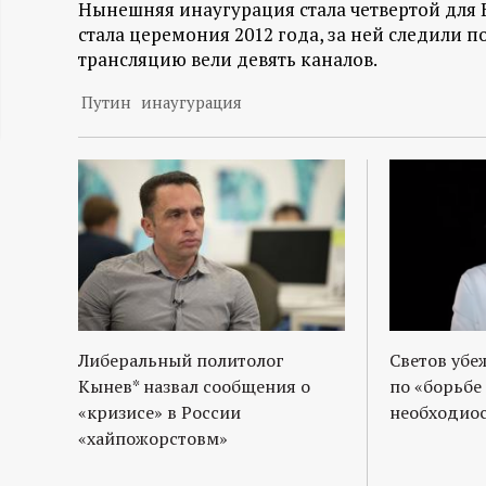
Нынешняя инаугурация стала четвертой для
ц
стала церемония 2012 года, за ней следили п
трансляцию вели девять каналов.
и
Путин
инаугурация
о
н
н
ы
й
Либеральный политолог
Светов убе
Кынев* назвал сообщения о
по «борьбе
п
«кризисе» в России
необходиос
«хайпожорстовм»
о