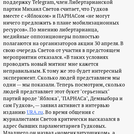
поддержку Telegram, член Либертарианской
ц
партии Михаил Светов считает, что Гудков
вместе с «Яблоком» и ПАРНАСом «не могут
и
ничего предложить в плане мобилизационных
ресурсов». По мнению либертарианца,
о
медийные оппозиционеры полностью
полагаются на организаторов акции 30 апреля. В
свою очередь Светов от участия в предстоящем
н
мероприятии отказался. «В таких условиях
проводить новый митинг мне кажется
н
неправильным. К тому же это будет интересный
эксперимент. Сколько людей представляем мы
ы
одни — мы показали. Теперь посмотрим, сколько
людей представляет этот букет "серьезных"
й
партий вроде "Яблока", "ПАРНАСа", Демвыбора и
сам Гудков», — заявил активист в интервью
п
изданию
URA.ru
. Во время общения с
журналистами Светов критически высказался в
о
адрес бывших парламентариев Гудковых.
Младшего он назвал «номенклатурщиком», а