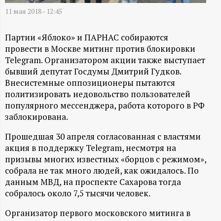
А
11 мая 2018 - 12:45
Н
Партии «Яблоко» и ПАРНАС собираются
-
провести в Москве митинг против блокировки
Telegram. Организатором акции также выступает
и
бывший депутат Госдумы Дмитрий Гудков.
Внесистемные оппозиционеры пытаются
н
политизировать недовольство пользователей
популярного мессенджера, работа которого в РФ
ф
заблокирована.
Прошедшая 30 апреля согласованная с властями
о
акция в поддержку Telegram, несмотря на
призывы многих известных «борцов с режимом»,
р
собрала не так много людей, как ожидалось. По
данным МВД, на проспекте Сахарова тогда
м
собралось около 7,5 тысячи человек.
а
Организатор первого московского митинга в