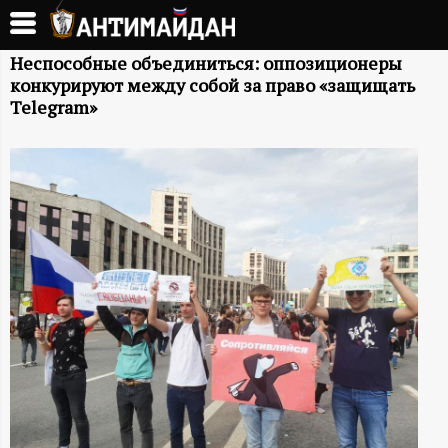
Перейти
к
А
основному
Неспособные объединиться: оппозиционеры
конкурируют между собой за право «защищать
содержанию
Н
Telegram»
Т
И
М
А
Й
Д