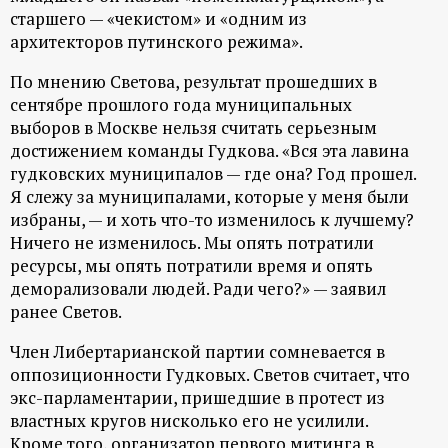
р
старшего — «чекистом» и «одним из
архитекторов путинского режима».
т
По мнению Светова, результат прошедших в
сентябре прошлого года муниципальных
а
выборов в Москве нельзя считать серьезным
достижением команды Гудкова. «Вся эта лавина
л
гудковских муниципалов — где она? Год прошел.
Я слежу за муниципалами, которые у меня были
избраны, — и хоть что-то изменилось к лучшему?
Ничего не изменилось. Мы опять потратили
ресурсы, мы опять потратили время и опять
деморализовали людей. Ради чего?» — заявил
ранее Светов.
Член Либертарианской партии сомневается в
оппозиционности Гудковых. Светов считает, что
экс-парламентарии, пришедшие в протест из
властных кругов нисколько его не усилили.
Кроме того, организатор первого митинга в