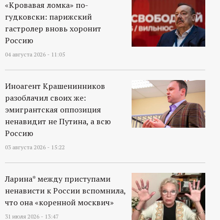
«Кровавая ломка» по-
гудковски: парижский
гастролер вновь хоронит
Россию
04 августа 2026 - 11:05
Иноагент Крашенинников
разоблачил своих же:
эмигрантская оппозиция
ненавидит не Путина, а всю
Россию
03 августа 2026 - 15:22
Ларина* между приступами
ненависти к России вспомнила,
что она «коренной москвич»
31 июля 2026 - 13:47