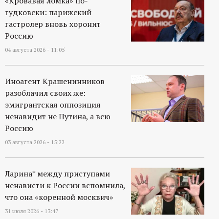
«Кровавая ломка» по-
гудковски: парижский
гастролер вновь хоронит
Россию
04 августа 2026 - 11:05
Иноагент Крашенинников
разоблачил своих же:
эмигрантская оппозиция
ненавидит не Путина, а всю
Россию
03 августа 2026 - 15:22
Ларина* между приступами
ненависти к России вспомнила,
что она «коренной москвич»
31 июля 2026 - 13:47