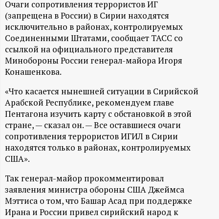
А
Очаги сопротивления террористов ИГ
(запрещена в России) в Сирии находятся
Н
исключительно в районах, контролируемых
Соединенными Штатами, сообщает ТАСС со
-
ссылкой на официального представителя
Минобороны России генерал-майора Игоря
и
Конашенкова.
н
«Что касается нынешней ситуации в Сирийской
Арабской Республике, рекомендуем главе
ф
Пентагона изучить карту с обстановкой в этой
стране, — сказал он. — Все оставшиеся очаги
сопротивления террористов ИГИЛ в Сирии
о
находятся только в районах, контролируемых
США».
р
Так генерал-майор прокомментировал
м
заявления министра обороны США Джеймса
Мэттиса о том, что Башар Асад при поддержке
а
Ирана и России привел сирийский народ к