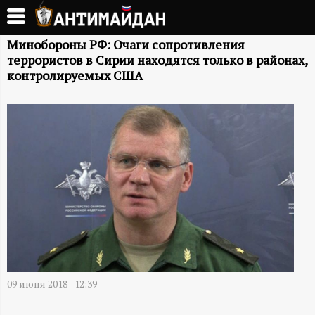
Перейти
к
А
основному
Минобороны РФ: Очаги сопротивления
террористов в Сирии находятся только в районах,
содержанию
Н
контролируемых США
Т
И
М
А
Й
Д
09 июня 2018 - 12:39