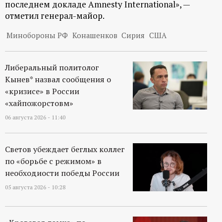
р
последнем докладе Amnesty International», —
отметил генерал-майор.
т
Минобороны РФ
Конашенков
Сирия
США
а
Либеральный политолог
л
Кынев* назвал сообщения о
«кризисе» в России
«хайпожорстовм»
06 августа 2026 - 11:40
Светов убеждает беглых коллег
по «борьбе с режимом» в
необходиости победы России
05 августа 2026 - 10:28