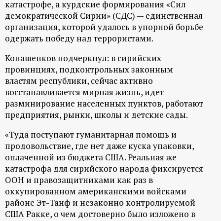
катастрофе, а курдские формирования «Сил
ц
демократической Сирии» (СДС) — единственная
организация, которой удалось в упорной борьбе
и
одержать победу над террористами.
Конашенков подчеркнул: в сирийских
о
провинциях, подконтрольных законным
властям республики, сейчас активно
н
восстанавливается мирная жизнь, идет
разминирование населенных пунктов, работают
н
предприятия, рынки, школы и детские сады.
ы
«Туда поступают гуманитарная помощь и
продовольствие, где нет даже куска упаковки,
й
оплаченной из бюджета США. Реальная же
катастрофа для сирийского народа фиксируется
п
ООН и правозащитниками как раз в
оккупированном американскими войсками
о
районе Эт-Танф и незаконно контролируемой
США Ракке, о чем достоверно было изложено в