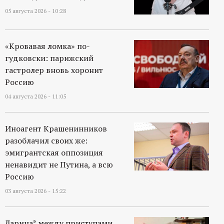
05 августа 2026 - 10:28
«Кровавая ломка» по-
гудковски: парижский
гастролер вновь хоронит
Россию
04 августа 2026 - 11:05
Иноагент Крашенинников
разоблачил своих же:
эмигрантская оппозиция
ненавидит не Путина, а всю
Россию
03 августа 2026 - 15:22
Ларина* между приступами