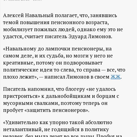
А
Н
Алексей Навальный полагает, что, занявшись
темой повышения пенсионного возраста,
-
мобилизует пожилых людей, однако ему это не
удастся, считает писатель Эдуард Лимонов.
и
«Навальному до лампочки пенсионеры, на
самом деле, и их судьба, но мозги у него не
н
креативные, потому он подворовывает
политические идеи то слева, то справа — все, что
ф
плохо лежит», — написал Лимонов в своем
ЖЖ
.
о
Писатель напомнил, что блогеру «не удалось
пристроиться» к дальнобойщикам и борцам с
р
мусорными свалками, поэтому теперь он
пробует «защитить пенсионеров».
м
«Удивительно как упорно такой абсолютно
неталантливый, не годящийся в политику
а
человек, без мыла лезет во все дыры. Пробуя на