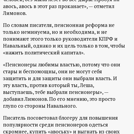
авось, авось в этот раз проканает», — отметил
ц
Лимонов.
и
По словам писателя, пенсионная реформа не
только неминуема, но и необходима, и не
о
понимают этого только руководители КПРФ и
Навальный, однако и их цель только в том, чтобы
н
«нажить политический капитал».
«Пенсионеры любимы властью, потому что они
н
стары и беспомощны, они не могут себя
защитить и для защиты они выбрали власть. И
ы
эту власть, против который ты, Леша,
выступаешь, тебе выбрали пенсионеры», —
й
добавил Лимонов. По его мнению, это просто
глупо со стороны Навального.
п
Писатель посоветовал блогеру для повышения
о
популярности среди пенсионеров одеться
скромнее, купить «авоську» и выгнать из своих