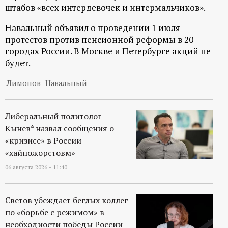
р
штабов «всех интердевочек и интермальчиков».
Навальный объявил о проведении 1 июля
т
протестов против пенсионной реформы в 20
городах России. В Москве и Петербурге акций не
а
будет.
л
Лимонов
Навальный
Либеральный политолог
Кынев* назвал сообщения о
«кризисе» в России
«хайпожорстовм»
06 августа 2026 - 11:40
Светов убеждает беглых коллег
по «борьбе с режимом» в
необходиости победы России