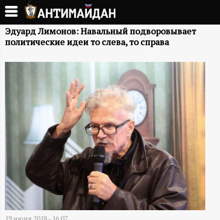
Перейти
к
А
основному
Эдуард Лимонов: Навальный подворовывает
политические идеи то слева, то справа
содержанию
Н
Т
И
М
А
Й
Д
19 июня 2018 - 16:07