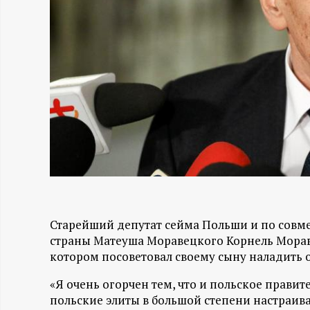
Н
-
и
н
ф
о
Старейший депутат сейма Польши и по совм
р
страны Матеуша Моравецкого Корнель Морав
котором посоветовал своему сыну наладить 
м
«Я очень огорчен тем, что и польское правите
а
польские элиты в большой степени настраив