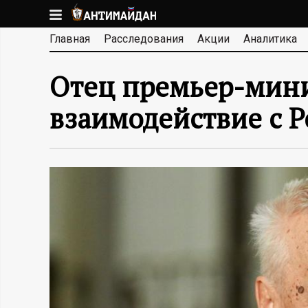
Перейти
к
А
Главная
Расследования
Акции
Аналитика
основному
содержанию
Н
Отец премьер-мини
Т
взаимодействие с Р
И
М
А
Й
Д
А