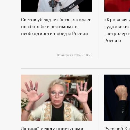
Светов убеждает беглых коллег
«Кровавая 
по «борьбе с режимом» в
гудковски:
необходиости победы России
гастролер 
Россию
05 августа 2026 - 10:28
Ларина* между приступами
Русофоб Ка