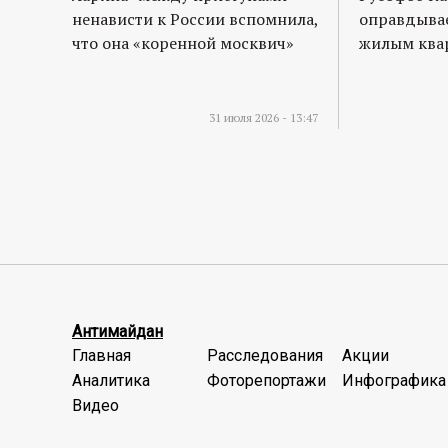
ненависти к России вспомнила,
оправдывае
что она «коренной москвич»
жилым квар
31 июля 2026 - 13:47
Антимайдан
Главная
Расследования
Акции
Аналитика
Фоторепортажи
Инфографика
Видео