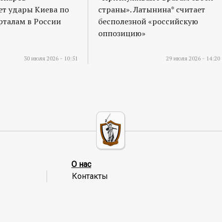
т удары Киева по
страны». Латынина* считает
талам в России
бесполезной «российскую
оппозицию»
30 июля 2026 - 10:51
29 июля 2026 - 14:20
О нас
Контакты