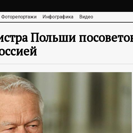
Фоторепортажи
Инфографика
Видео
стра Польши посовето
оссией