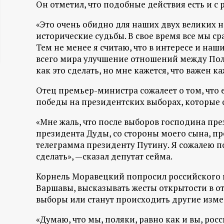
Он отметил, что подобные действия есть и с
ц
«Это очень обидно для наших двух великих 
и
исторические судьбы. В свое время все мы ср
Тем не менее я считаю, что в интересе и наш
всего мира улучшение отношений между Польш
о
как это сделать, но мне кажется, что важен 
н
Отец премьер-министра сожалеет о том, что
победы на президентских выборах, которые со
н
«Мне жаль, что после выборов господина пр
ы
президента Дуды, со стороны моего сына, п
телеграмма президенту Путину. Я сожалею по
й
сделать», —сказал депутат сейма.
Корнель Моравецкий попросил российского 
п
Варшавы, высказывать жесты открытости в от
выборы или станут происходить другие изм
о
«Думаю, что мы, поляки, равно как и вы, рос