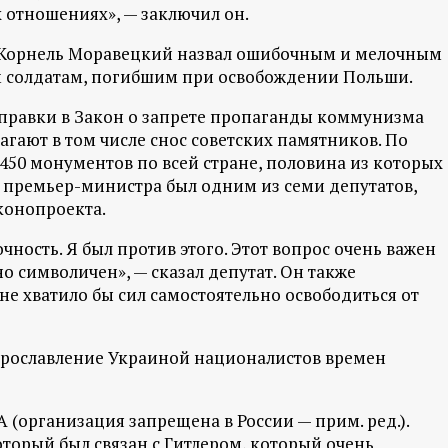
 отношениях», — заключил он.
и Корнель Моравецкий назвал ошибочным и мелочным
 солдатам, погибшим при освобождении Польши.
оправки в Закон о запрете пропаганды коммунизма
агают в том числе снос советских памятников. По
 450 монументов по всей стране, половина из которых
 премьер-министра был одним из семи депутатов,
конопроекта.
очность. Я был против этого. Этот вопрос очень важен
о символичен», — сказал депутат. Он также
не хватило бы сил самостоятельно освободиться от
 прославление Украиной националистов времен
(организация запрещена в России — прим. ред.).
торый был связан с Гитлером, который очень