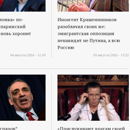
ломка» по-
Иноагент Крашенинников
 парижский
разоблачил своих же:
вновь хоронит
эмигрантская оппозиция
ненавидит не Путина, а всю
Россию
04 августа 2026 - 11:05
03 августа 2026 - 15:22
спаров*
«Прислуживают врагам своей