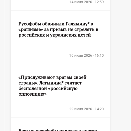
14 июля 2026 - 12:59
Русофобы обвинили Галямину* в
«рашизме» за призыв не стрелять в
российских и украинских детей
10 июля 2026 - 16:10
«Прислуживают врагам своей
страны». Латынина* считает
бесполезной «российскую
оппозицию»
29 июля 2026 - 14:20
Беглые русофобы радуются аресту