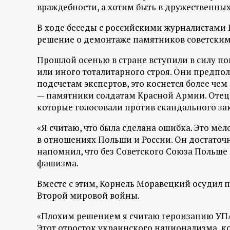
р
враждебности, а хотим быть в дружественных
В ходе беседы с российскими журналистам
т
решение о демонтаже памятников советским
а
Прошлой осенью в стране вступили в силу п
или иного тоталитарного строя. Они предпол
л
подсчетам экспертов, это коснется более чем
— памятники солдатам Красной Армии. Отец
которые голосовали против скандального за
«Я считаю, что была сделана ошибка. Это мел
в отношениях Польши и России. Он достаточн
напомнил, что без Советского Союза Польше 
фашизма.
Вместе с этим, Корнель Моравецкий осудил
Второй мировой войны.
«Плохим решением я считаю героизацию УПА 
Этот отросток украинского национализма, ко