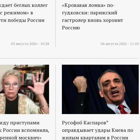
ждает беглых коллег
«Кровавая ломка» по-
 с режимом» в
гудковски: парижский
ти победы России
гастролер вновь хоронит
Россию
05 августа 2026 - 10:28
04 августа 2026 - 11:05
ежду приступами
Русофоб Каспаров*
к России вспомнила,
оправдывает удары Киева по
оренной москвич»
жилым кварталам в России