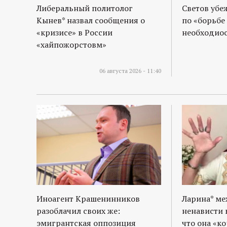
р
Либеральный политолог
Светов убе
Кынев* назвал сообщения о
по «борьбе
т
«кризисе» в России
необходиос
«хайпожорстовм»
а
06 августа 2026 - 11:40
л
Иноагент Крашенинников
Ларина* м
разоблачил своих же:
ненависти 
эмигрантская оппозиция
что она «к