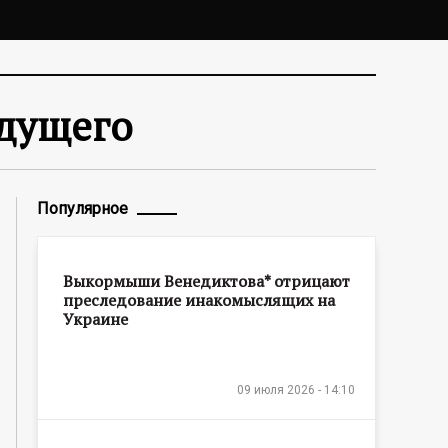
удущего
Популярное
Выкормыши Венедиктова* отрицают
преследование инакомыслящих на
Украине
09 июля 2026 - 14:10