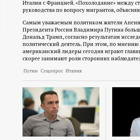
Италии с Францией. «Похолодание» между с
ц
руководства по вопросу мигрантов, объясня
и
Самым уважаемым политиком жители Апенни
Президента России Владимира Путина больш
Дональд Трамп, согласно результатам исслед
о
политический деятель. При этом, по мнению
американский лидеры сегодня играют главны
н
скорее занимают роли сторонних наблюдател
н
Путин
Соцопрос
Италия
ы
й
п
о