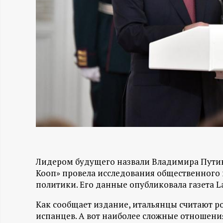
Н
-
и
н
ф
о
Лидером будущего назвали Владимира Путин
р
Кооп» провела исследования общественного
политики. Его данные опубликовала газета La
м
Как сообщает издание, итальянцы считают р
а
испанцев. А вот наиболее сложные отношени