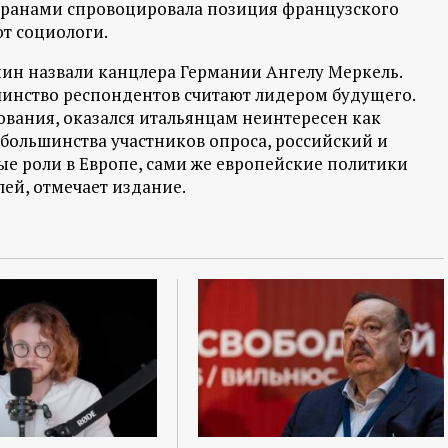
транами спровоцировала позиция французского
ют социологи.
н назвали канцлера Германии Ангелу Меркель.
инство респондентов считают лидером будущего.
ования, оказался итальянцам неинтересен как
 большинства участников опроса, российский и
е роли в Европе, сами же европейские политики
ей, отмечает издание.