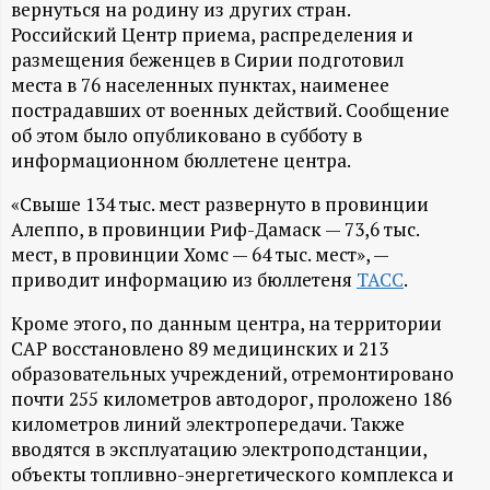
А
вернуться на родину из других стран.
Российский Центр приема, распределения и
Н
размещения беженцев в Сирии подготовил
места в 76 населенных пунктах, наименее
-
пострадавших от военных действий. Сообщение
об этом было опубликовано в субботу в
и
информационном бюллетене центра.
н
«Свыше 134 тыс. мест развернуто в провинции
Алеппо, в провинции Риф-Дамаск — 73,6 тыс.
мест, в провинции Хомс — 64 тыс. мест», —
ф
приводит информацию из бюллетеня
ТАСС
.
о
Кроме этого, по данным центра, на территории
САР восстановлено 89 медицинских и 213
р
образовательных учреждений, отремонтировано
почти 255 километров автодорог, проложено 186
м
километров линий электропередачи. Также
вводятся в эксплуатацию электроподстанции,
а
объекты топливно-энергетического комплекса и