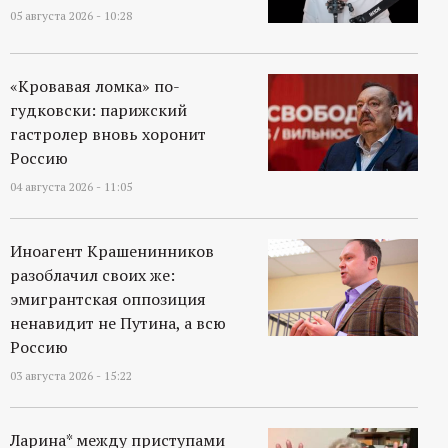
р
05 августа 2026 - 10:28
т
«Кровавая ломка» по-
а
гудковски: парижский
гастролер вновь хоронит
л
Россию
04 августа 2026 - 11:05
Иноагент Крашенинников
разоблачил своих же:
эмигрантская оппозиция
ненавидит не Путина, а всю
Россию
03 августа 2026 - 15:22
Ларина* между приступами