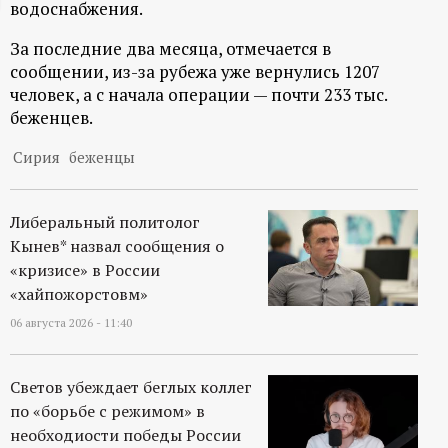
водоснабжения.
ц
За последние два месяца, отмечается в
сообщении, из-за рубежа уже вернулись 1207
и
человек, а с начала операции — почти 233 тыс.
беженцев.
о
Сирия
беженцы
н
н
Либеральный политолог
Кынев* назвал сообщения о
ы
«кризисе» в России
«хайпожорстовм»
й
06 августа 2026 - 11:40
п
Светов убеждает беглых коллег
о
по «борьбе с режимом» в
необходиости победы России