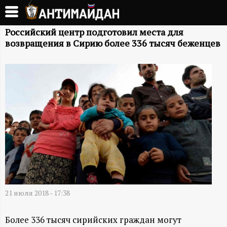
Перейти
к
А
основному
Российский центр подготовил места для
возвращения в Сирию более 336 тысяч беженцев
содержанию
Н
Т
И
М
А
Й
21 июля 2018 - 17:38
Д
Более 336 тысяч сирийских граждан могут