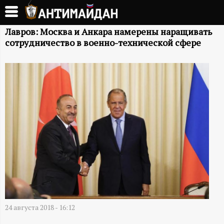
Перейти
к
А
основному
Лавров: Москва и Анкара намерены наращивать
сотрудничество в военно-технической сфере
содержанию
Н
Т
И
М
А
Й
Д
24 августа 2018 - 16:12