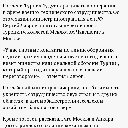
А
Россия и Турция будут наращивать кооперацию
Н
в сфере военно-технического сотрудничества. Об
этом заявил министр иностранных дел РФ
-
Сергей Лавров по итогам переговоров с
турецким коллегой Мевлютом Чавушоглу в
Москве.
и
«У нас плотные контакты по линии оборонных
н
ведомств, о чем свидетельствует и сегодняшний
визит министра национальной обороны Турции,
ф
который проходит параллельно с нашими
переговорами», — отметил Лавров.
о
Российский министр подчеркнул необходимость
р
укреплять сотрудничество двух стран и в других
областях: в автомобилестроении, сельском
хозяйстве, банковской сфере.
м
Кроме того, он рассказал, что Москва и Анкара
а
договорились о создании механизма по