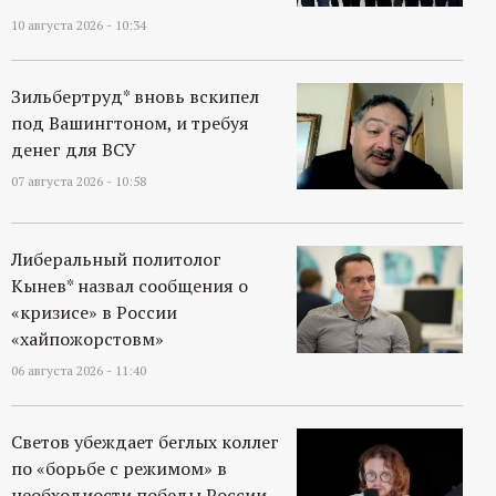
10 августа 2026 - 10:34
Зильбертруд* вновь вскипел
под Вашингтоном, и требуя
денег для ВСУ
07 августа 2026 - 10:58
Либеральный политолог
Кынев* назвал сообщения о
«кризисе» в России
«хайпожорстовм»
06 августа 2026 - 11:40
Светов убеждает беглых коллег
по «борьбе с режимом» в
необходиости победы России