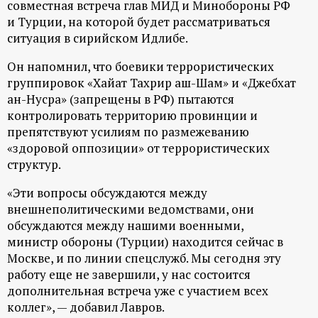
совместная встреча глав МИД и Минобороны РФ
р
и Турции, на которой будет рассматриваться
ситуация в сирийском Идлибе.
т
Он напомнил, что боевики террористических
а
группировок «Хайат Тахрир аш-Шам» и «Джебхат
ан-Нусра» (запрещены в РФ) пытаются
л
контролировать территорию провинции и
препятствуют усилиям по размежеванию
«здоровой оппозиции» от террористических
структур.
«Эти вопросы обсуждаются между
внешнеполитическими ведомствами, они
обсуждаются между нашими военными,
министр обороны (Турции) находится сейчас в
Москве, и по линии спецслужб. Мы сегодня эту
работу еще не завершили, у нас состоится
дополнительная встреча уже с участием всех
коллег», — добавил Лавров.