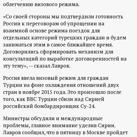
облегчению визового режима.
ц
«Со своей стороны мы подтвердили готовность
и
России к переговорам об упрощении на
взаимной основе режима поездок для
о
отдельных категорий турецких граждан и будем
заниматься этим в самое ближайшее время.
н
Договорились сформировать механизм для
консультаций по выработке договоренностей на
эту тему», — сказал Лавров.
н
Россия ввела визовый режим для граждан
ы
Турции на фоне охлаждения отношений двух
стран в ноябре 2015 года. Это произошло после
й
того, как ВВС Турции сбили над Сирией
российский бомбардировщик Су-24.
п
Министры обсудили и международные
о
проблемы, главное внимание уделив Сирии.
Лавров сообщил, что в пятницу в Москве пройдет