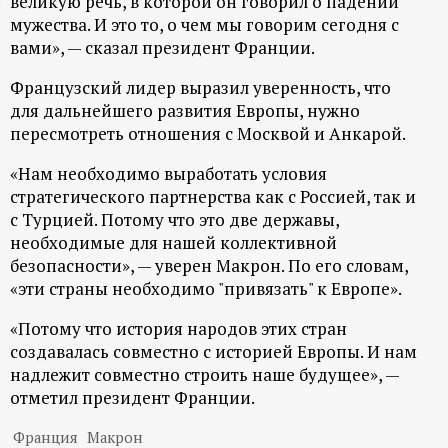
великую речь, в которой он говорил о падении
ц
мужества. И это то, о чем мы говорим сегодня с
вами», — сказал президент Франции.
и
Французский лидер выразил уверенность, что
для дальнейшего развития Европы, нужно
о
пересмотреть отношения с Москвой и Анкарой.
н
«Нам необходимо выработать условия
стратегического партнерства как с Россией, так и
н
с Турцией. Потому что это две державы,
необходимые для нашей коллективной
ы
безопасности», — уверен Макрон. По его словам,
«эти страны необходимо "привязать" к Европе».
й
«Потому что история народов этих стран
создавалась совместно с историей Европы. И нам
п
надлежит совместно строить наше будущее», —
отметил президент Франции.
о
Франция
Макрон