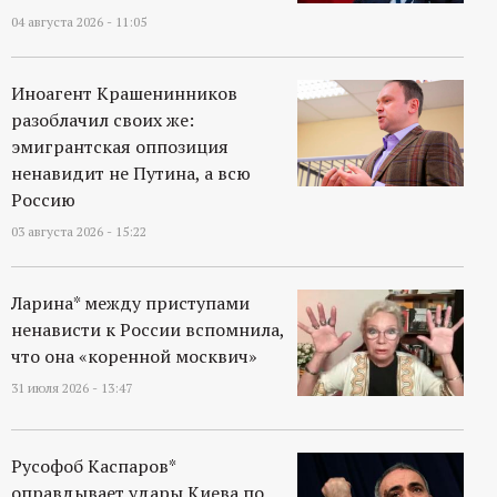
04 августа 2026 - 11:05
Иноагент Крашенинников
разоблачил своих же:
эмигрантская оппозиция
ненавидит не Путина, а всю
Россию
03 августа 2026 - 15:22
Ларина* между приступами
ненависти к России вспомнила,
что она «коренной москвич»
31 июля 2026 - 13:47
Русофоб Каспаров*
оправдывает удары Киева по