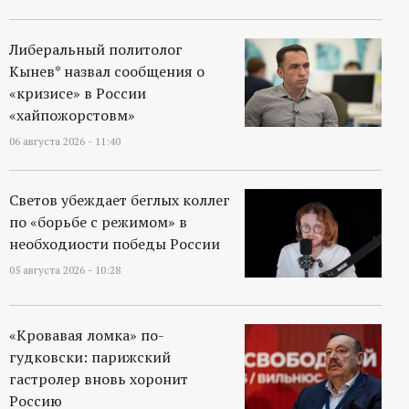
р
Либеральный политолог
т
Кынев* назвал сообщения о
«кризисе» в России
а
«хайпожорстовм»
л
06 августа 2026 - 11:40
Светов убеждает беглых коллег
по «борьбе с режимом» в
необходиости победы России
05 августа 2026 - 10:28
«Кровавая ломка» по-
гудковски: парижский
гастролер вновь хоронит
Россию