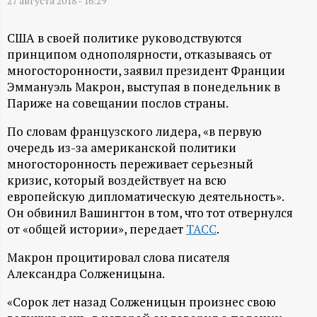
А
27 августа 2018 - 16:29
Н
США в своей политике руководствуются
принципом однополярности, отказываясь от
-
многосторонности, заявил президент Франции
Эммануэль Макрон, выступая в понедельник в
и
Париже на совещании послов страны.
н
По словам французского лидера, «в первую
очередь из-за американской политики
многосторонность переживает серьезный
ф
кризис, который воздействует на всю
европейскую дипломатическую деятельность».
о
Он обвинил Вашингтон в том, что тот отвернулся
от «общей истории», передает
ТАСС
.
р
Макрон процитировал слова писателя
м
Александра Солженицына.
а
«Сорок лет назад Солженицын произнес свою