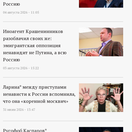
Россию
04 августа 2026 - 11:05
Иноагент Крашенинников
разоблачил своих же:
эмигрантская оппозиция
ненавидит не Путина, а всю
Россию
03 августа 2026 - 15:22
Ларина* между приступами
ненависти к России вспомнила,
что она «коренной москвич»
31 июля 2026 - 13:47
Русофоб Каспаров*