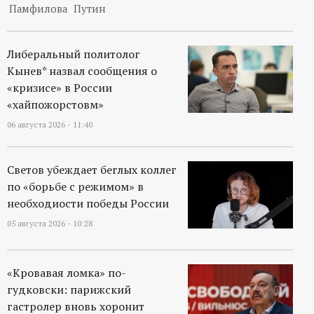
Памфилова
Путин
Либеральный политолог
Кынев* назвал сообщения о
«кризисе» в России
«хайпожорстовм»
06 августа 2026 - 11:40
Светов убеждает беглых коллег
по «борьбе с режимом» в
необходиости победы России
05 августа 2026 - 10:28
«Кровавая ломка» по-
гудковски: парижский
гастролер вновь хоронит