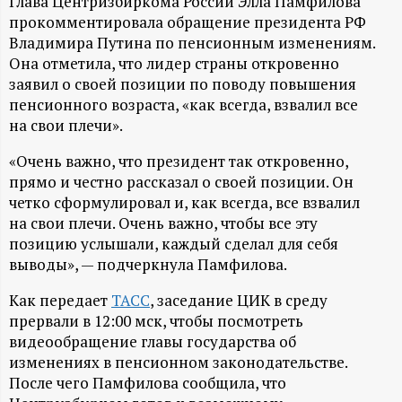
А
Глава Центризбиркома России Элла Памфилова
прокомментировала обращение президента РФ
Н
Владимира Путина по пенсионным изменениям.
Она отметила, что лидер страны откровенно
-
заявил о своей позиции по поводу повышения
пенсионного возраста, «как всегда, взвалил все
и
на свои плечи».
«Очень важно, что президент так откровенно,
н
прямо и честно рассказал о своей позиции. Он
четко сформулировал и, как всегда, все взвалил
ф
на свои плечи. Очень важно, чтобы все эту
позицию услышали, каждый сделал для себя
о
выводы», — подчеркнула Памфилова.
р
Как передает
ТАСС
, заседание ЦИК в среду
прервали в 12:00 мск, чтобы посмотреть
м
видеообращение главы государства об
изменениях в пенсионном законодательстве.
а
После чего Памфилова сообщила, что