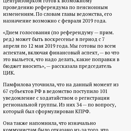
Центризбирком готов к возможному
проведению референдума по пенсионным
ц
изменениям. По словам главы ведомства, его
назначение возможно с февраля 2019 года.
и
«Днем голосования (по референдуму — прим.
о
ред.) может быть воскресенье в период с 7
апреля по 12 мая 2019 года. Мы готовы по всем
н
аспектам, включая финансовый аспект, — во что
это выльется, что надо делать, какие поправки в
н
бюджет вносить», — рассказала председатель
ЦИК.
ы
Памфилова уточнила, что на данный момент из
67 субъектов РФ в ведомство поступило 101
й
уведомление с ходатайством о регистрации
региональной группы. Из них 34 — по вопросу,
п
который был сформулирован КПРФ.
о
Она также напомнила, что изначально
коммунистам было отказано из-за того, что