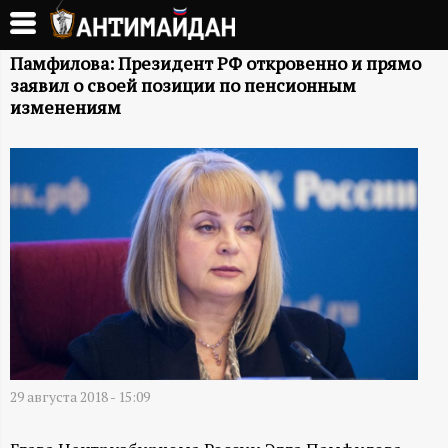
Перейти
к
А
основному
Памфилова: Президент РФ откровенно и прямо
заявил о своей позиции по пенсионным
содержанию
Н
изменениям
Т
И
М
А
Й
Д
29 августа 2018 - 15:09