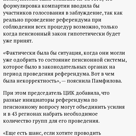
р
формулировка компартии вводила бы
участников голосования в заблуждение, так как
т
реально проведение референдума при
соблюдении всех процедур возможно, только
а
когда пенсионный закон гипотетически будет
уже принят.
л
«Фактически была бы ситуация, когда они могли
уже одобрить то состояние пенсионной системы,
которое было в законодательных органах на
период проведения референдума. Вот в чем
была некорректность», — пояснила Памфилова.
При этом председатель ЦИК добавила, что
разные инициаторы референдума по
пенсионному вопросу могут объединить усилия
и в 43 регионах набрать необходимое
количество групп для его проведения.
«Еще есть шанс, если хотите проводить