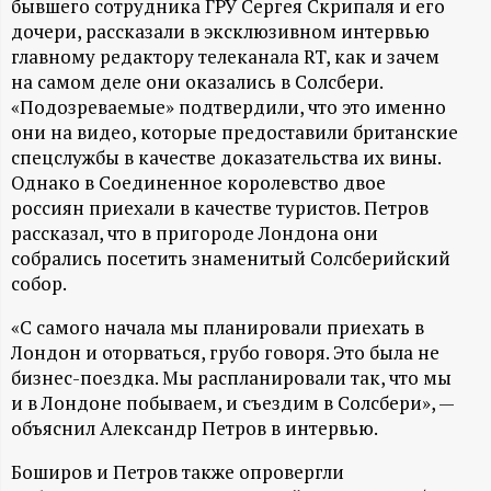
А
бывшего сотрудника ГРУ Сергея Скрипаля и его
дочери, рассказали в эксклюзивном интервью
Н
главному редактору телеканала RT, как и зачем
на самом деле они оказались в Солсбери.
-
«Подозреваемые» подтвердили, что это именно
они на видео, которые предоставили британские
и
спецслужбы в качестве доказательства их вины.
Однако в Соединенное королевство двое
н
россиян приехали в качестве туристов. Петров
рассказал, что в пригороде Лондона они
ф
собрались посетить знаменитый Солсберийский
собор.
о
«С самого начала мы планировали приехать в
Лондон и оторваться, грубо говоря. Это была не
р
бизнес-поездка. Мы распланировали так, что мы
и в Лондоне побываем, и съездим в Солсбери», —
м
объяснил Александр Петров в интервью.
а
Боширов и Петров также опровергли