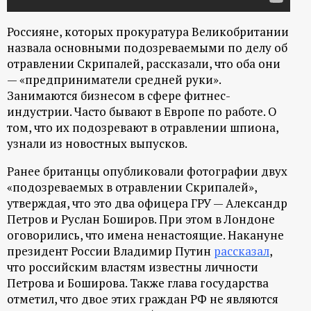
р
Россияне, которых прокуратура Великобритании
т
назвала основными подозреваемыми по делу об
отравлении Скрипалей, рассказали, что оба они
а
— «предприниматели средней руки».
Занимаются бизнесом в сфере фитнес-
л
индустрии. Часто бывают в Европе по работе. О
том, что их подозревают в отравлении шпиона,
узнали из новостных выпусков.
Ранее британцы опубликовали фотографии двух
«подозреваемых в отравлении Скрипалей»,
утверждая, что это два офицера ГРУ — Александр
Петров и Руслан Боширов. При этом в Лондоне
оговорились, что имена ненастоящие. Накануне
президент России Владимир Путин
рассказал
,
что российским властям известны личности
Петрова и Боширова. Также глава государства
отметил, что двое этих граждан РФ не являются