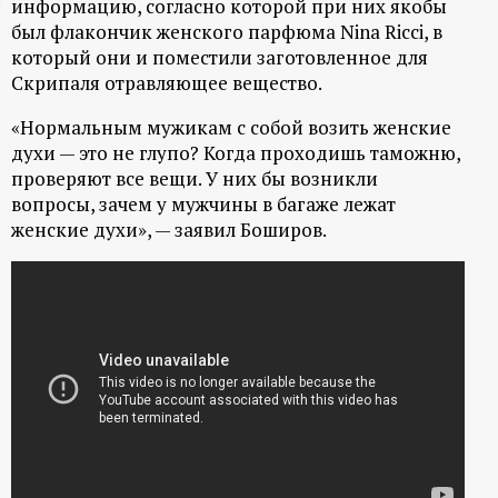
информацию, согласно которой при них якобы
ц
был флакончик женского парфюма Nina Ricci, в
который они и поместили заготовленное для
и
Скрипаля отравляющее вещество.
«Нормальным мужикам с собой возить женские
о
духи — это не глупо? Когда проходишь таможню,
проверяют все вещи. У них бы возникли
н
вопросы, зачем у мужчины в багаже лежат
женские духи», — заявил Боширов.
н
ы
й
п
о