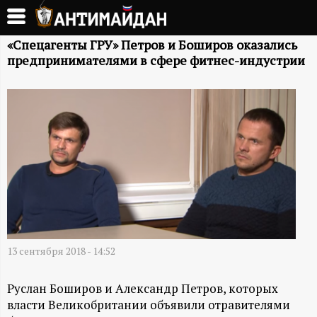
Перейти
к
А
основному
«Спецагенты ГРУ» Петров и Боширов оказались
предпринимателями в сфере фитнес-индустрии
содержанию
Н
Т
И
М
А
Й
13 сентября 2018 - 14:52
Д
Руслан Боширов и Александр Петров, которых
власти Великобритании объявили отравителями