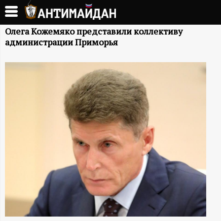
Перейти
к
А
основному
Олега Кожемяко представили коллективу
администрации Приморья
содержанию
Н
Т
И
М
А
Й
Д