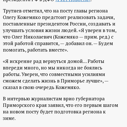
ц
Трутнев отметил, что на посту главы региона
Олегу Кожемяко предстоит реализовать задачи,
и
поставленные президентом России, создавать и
улучшать условия жизни людей. «Я уверен в том,
о
что Олег Николаевич (Кожемяко — прим. ред.) с
этой работой справится, — добавил он. — Будем
н
помогать, работать вместе».
«Я искренне рад вернуться домой… Работы
н
впереди много, но мы никогда не боялись
работы. Уверен, что совместными усилиями
ы
сможем сделать жизнь в Приморье лучше», —
сказал в свою очередь Кожемяко.
й
В интервью журналистам врио губернатора
п
Приморского края заявил, что его первым шагом
на новом посту будет подготовка региона к
о
зиме.