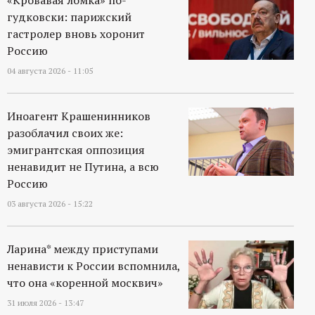
«Кровавая ломка» по-
гудковски: парижский
гастролер вновь хоронит
Россию
04 августа 2026 - 11:05
Иноагент Крашенинников
разоблачил своих же:
эмигрантская оппозиция
ненавидит не Путина, а всю
Россию
03 августа 2026 - 15:22
Ларина* между приступами
ненависти к России вспомнила,
что она «коренной москвич»
31 июля 2026 - 13:47