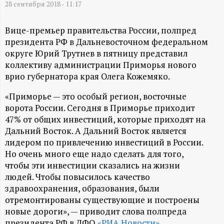
А
28 сентября 2018 - 11:17
Н
Вице-премьер правительства России, полпред
президента РФ в Дальневосточном федеральном
-
округе Юрий Трутнев в пятницу представил
коллективу администрации Приморья нового
и
врио губернатора края Олега Кожемяко.
н
«Приморье — это особый регион, восточные
ворота России. Сегодня в Приморье приходит
ф
47% от общих инвестиций, которые приходят на
Дальний Восток. А Дальний Восток является
о
лидером по привлечению инвестиций в России.
Но очень много еще надо сделать для того,
р
чтобы эти инвестиции сказались на жизни
людей. Чтобы повысилось качество
здравоохранения, образования, были
м
отремонтированы существующие и построены
новые дороги», — приводит слова полпреда
а
президента РФ в ДФО
«РИА Новости»
.