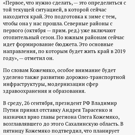
«Первое, что нужно сделать, — это определиться с
р
той текущей ситуацией, в которой сейчас
находится край. Это подготовка к зиме с тем,
т
чтобы она у нас прошла. Северные районы с
первого (октября — прим. ред.) уже включают
а
отопительный сезон. По южным районам сейчас
идет формирование бюджета. Это основные
л
направления, по которым будет жить край в 2019
году», — отметил он.
По словам Кожемяко, особое внимание будет
уделено также развитию дорожно-транспортной
инфраструктуры, модернизации сфер
здравоохранения и образования.
В среду, 26 сентября, президент РФ Владимир
Путин принял отставку Андрея Тарасенко и
назначил врио главы региона Олега Кожемяко,
возглавлявшего до этого Сахалинскую область. В
пятницу Кожемяко подтвердил, что планирует