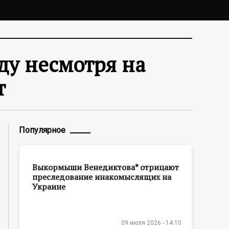
еду несмотря на
т
Популярное
Выкормыши Венедиктова* отрицают
преследование инакомыслящих на
Украине
09 июля 2026 - 14:10