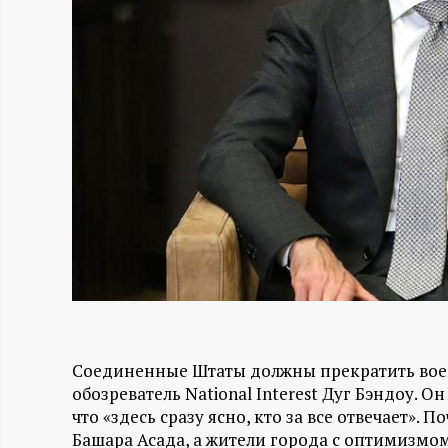
Н
-
и
н
ф
о
р
Соединенные Штаты должны прекратить воен
м
обозреватель National Interest Дуг Бэндоу. 
что «здесь сразу ясно, кто за все отвечает»
а
Башара Асада, а жители города с оптимизмом