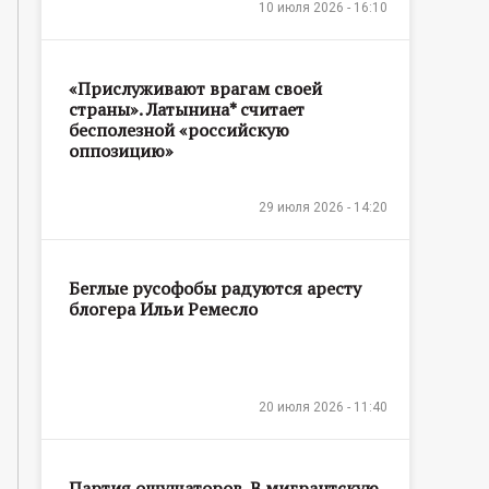
10 июля 2026 - 16:10
«Прислуживают врагам своей
страны». Латынина* считает
бесполезной «российскую
оппозицию»
29 июля 2026 - 14:20
Беглые русофобы радуются аресту
блогера Ильи Ремесло
20 июля 2026 - 11:40
Партия ощущаторов. В мигрантскую