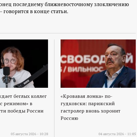
онец последнему ближневосточному злоключению
 говорится в конце статьи.
ждает беглых коллег
«Кровавая ломка» по-
 с режимом» в
гудковски: парижский
ти победы России
гастролер вновь хоронит
Россию
05 августа 2026 - 10:28
04 августа 2026 - 11:05