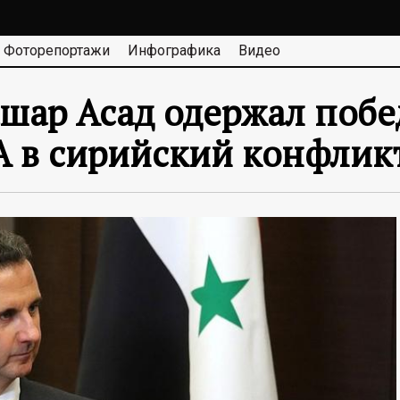
Фоторепортажи
Инфографика
Видео
Башар Асад одержал поб
 в сирийский конфлик