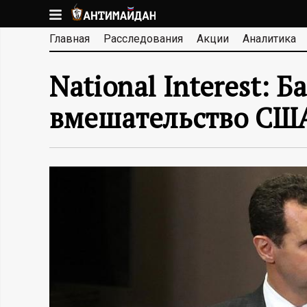
Перейти
к
А
Главная
Расследования
Акции
Аналитика
основному
содержанию
Н
National Interest: 
Т
вмешательство США
И
М
А
Й
Д
А