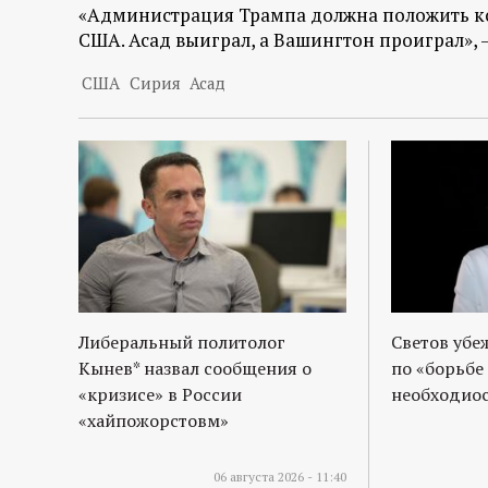
р
«Администрация Трампа должна положить к
США. Асад выиграл, а Вашингтон проиграл», —
т
США
Сирия
Асад
а
л
Либеральный политолог
Светов убе
Кынев* назвал сообщения о
по «борьбе
«кризисе» в России
необходиос
«хайпожорстовм»
06 августа 2026 - 11:40