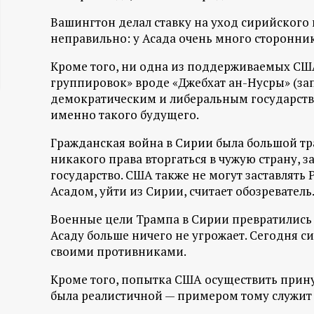
ц
Вашингтон делал ставку на уход сирийского 
неправильно: у Асада очень много стороннико
и
Кроме того, ни одна из поддерживаемых С
группировок» вроде «Джебхат ан-Нусры» (зап
о
демократическим и либеральным государство
именно такого будущего.
н
Гражданская война в Сирии была большой тр
н
никакого права вторгаться в чужую страну, 
государство. США также не могут заставлять 
ы
Асадом, уйти из Сирии, считает обозреватель
й
Военные цели Трампа в Сирии превратились в
Асаду больше ничего не угрожает. Сегодня 
своими противниками.
п
Кроме того, попытка США осуществить прину
о
была реалистичной — примером тому служит