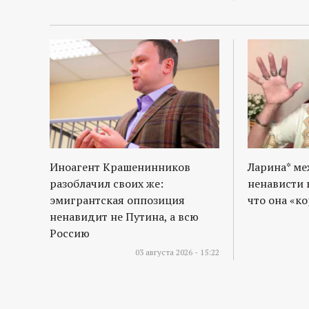
Иноагент Крашенинников
Ларина* м
разоблачил своих же:
ненависти 
эмигрантская оппозиция
что она «к
ненавидит не Путина, а всю
Россию
03 августа 2026 - 15:22