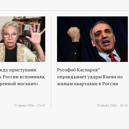
ежду приступами
Русофоб Каспаров*
к России вспомнила,
оправдывает удары Киева по
оренной москвич»
жилым кварталам в России
31 июля 2026 - 13:47
30 июля 2026 - 10:51