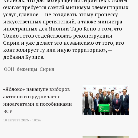
Кнайсль, что для возвращения сирийцев к своим
р
очагам требуется самый минимум элементарных
услуг, главное — не создавать этому процессу
т
искусственных препятствий, а также министра
иностранных дел Японии Таро Коно о том, что
а
Токио готов содействовать реконструкции
Сирии и уже делает это независимо от того, кто
л
контролирует ту или иную территорию», —
добавил Бурцев.
ООН
беженцы
Сирия
«Яблоко» накануне выборов
активно сотрудничает с
иноагентами и пособниками
ВСУ
10 августа 2026 - 10:34