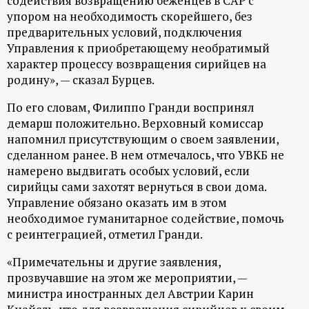
содействия возвращению беженцев в САР с
упором на необходимость скорейшего, без
ц
предварительных условий, подключения
Управления к приобретающему необратимый
и
характер процессу возвращения сирийцев на
родину», — сказал Бурцев.
о
По его словам, Филиппо Гранди воспринял
н
демарш положительно. Верховный комиссар
напомнил присутствующим о своем заявлении,
н
сделанном ранее. В нем отмечалось, что УВКБ не
намерено выдвигать особых условий, если
ы
сирийцы сами захотят вернуться в свои дома.
Управление обязано оказать им в этом
й
необходимое гуманитарное содействие, помочь
с реинтеграцией, отметил Гранди.
п
«Примечательны и другие заявления,
прозвучавшие на этом же мероприятии, —
о
министра иностранных дел Австрии Карин