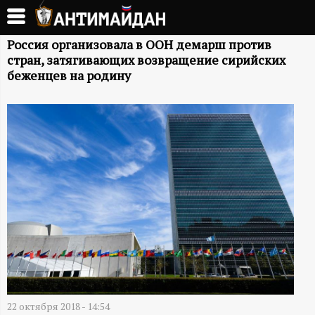
Перейти
к
А
основному
Россия организовала в ООН демарш против
стран, затягивающих возвращение сирийских
содержанию
Н
беженцев на родину
Т
И
М
А
Й
Д
22 октября 2018 - 14:54