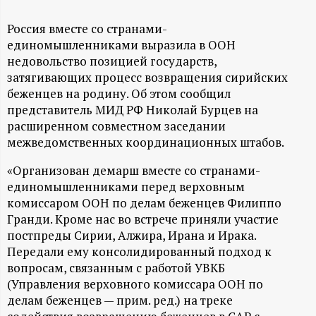
А
Н
Россия вместе со странами-
единомышленниками выразила в ООН
недовольство позицией государств,
-
затягивающих процесс возвращения сирийских
беженцев на родину. Об этом сообщил
и
представитель МИД РФ Николай Бурцев на
расширенном совместном заседании
н
межведомственных координационных штабов.
ф
«Организован демарш вместе со странами-
единомышленниками перед верховным
о
комиссаром ООН по делам беженцев Филиппо
Гранди. Кроме нас во встрече приняли участие
р
постпреды Сирии, Алжира, Ирана и Ирака.
Передали ему консолидированный подход к
м
вопросам, связанным с работой УВКБ
(Управления верховного комиссара ООН по
а
делам беженцев — прим. ред.) на треке