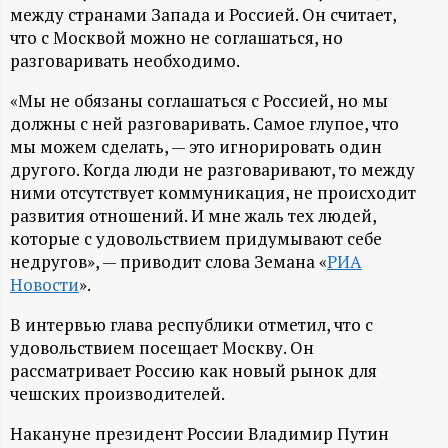
А
между странами Запада и Россией. Он считает,
что с Москвой можно не соглашаться, но
Н
разговаривать необходимо.
-
«Мы не обязаны соглашаться с Россией, но мы
должны с ней разговаривать. Самое глупое, что
и
мы можем сделать, — это игнорировать один
другого. Когда люди не разговаривают, то между
н
ними отсутствует коммуникация, не происходит
развития отношений. И мне жаль тех людей,
ф
которые с удовольствием придумывают себе
недругов», — приводит слова Земана «
РИА
о
Новости
».
В интервью глава республики отметил, что с
р
удовольствием посещает Москву. Он
рассматривает Россию как новый рынок для
м
чешских производителей.
а
Накануне президент России Владимир Путин