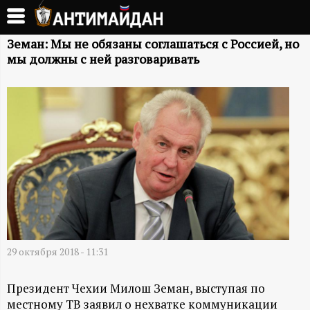
Перейти
к
А
основному
Земан: Мы не обязаны соглашаться с Россией, но
мы должны с ней разговаривать
содержанию
Н
Т
И
М
А
Й
29 октября 2018 - 11:31
Д
Президент Чехии Милош Земан, выступая по
местному ТВ заявил о нехватке коммуникации