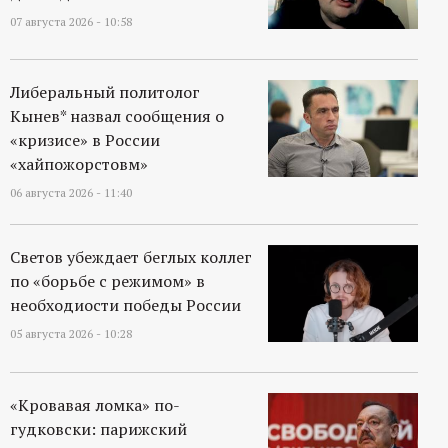
р
07 августа 2026 - 10:58
т
Либеральный политолог
а
Кынев* назвал сообщения о
«кризисе» в России
л
«хайпожорстовм»
06 августа 2026 - 11:40
Светов убеждает беглых коллег
по «борьбе с режимом» в
необходиости победы России
05 августа 2026 - 10:28
«Кровавая ломка» по-
гудковски: парижский