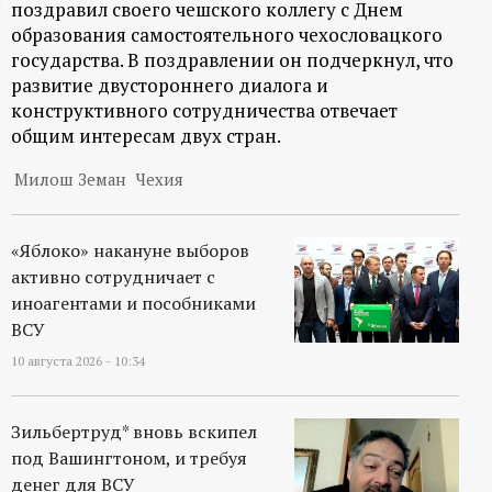
поздравил своего чешского коллегу с Днем
ц
образования самостоятельного чехословацкого
государства. В поздравлении он подчеркнул, что
и
развитие двустороннего диалога и
конструктивного сотрудничества отвечает
о
общим интересам двух стран.
Милош Земан
Чехия
н
н
«Яблоко» накануне выборов
активно сотрудничает с
ы
иноагентами и пособниками
ВСУ
й
10 августа 2026 - 10:34
п
Зильбертруд* вновь вскипел
о
под Вашингтоном, и требуя
денег для ВСУ