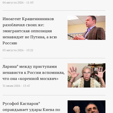
р
04 августа 2026 - 11:05
т
Иноагент Крашенинников
разоблачил своих же:
а
эмигрантская оппозиция
ненавидит не Путина, а всю
л
Россию
03 августа 2026 - 15:22
Ларина* между приступами
ненависти к России вспомнила,
что она «коренной москвич»
31 июля 2026 - 13:47
Русофоб Каспаров*
оправдывает удары Киева по