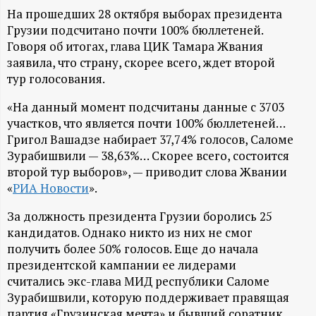
А
На прошедших 28 октября выборах президента
Н
Грузии подсчитано почти 100% бюллетеней.
Говоря об итогах, глава ЦИК Тамара Жвания
заявила, что страну, скорее всего, ждет второй
-
тур голосования.
и
«На данный момент подсчитаны данные с 3703
участков, что является почти 100% бюллетеней…
н
Григол Вашадзе набирает 37,74% голосов, Саломе
Зурабишвили — 38,63%… Скорее всего, состоится
ф
второй тур выборов», — приводит слова Жвании
«
РИА Новости
».
о
За должность президента Грузии боролись 25
р
кандидатов. Однако никто из них не смог
получить более 50% голосов. Еще до начала
президентской кампании ее лидерами
м
считались экс-глава МИД республики Саломе
Зурабишвили, которую поддерживает правящая
а
партия «Грузинская мечта» и бывший соратник