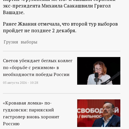
экс-президента Михаила Саакашвили Григол
ц
Вашадзе.
и
Ранее Жвания отмечала, что второй тур выборов
пройдет не позднее 2 декабря.
о
Грузия
выборы
н
Светов убеждает беглых коллег
н
по «борьбе с режимом» в
необходиости победы России
ы
05 августа 2026 - 10:28
й
«Кровавая ломка» по-
п
гудковски: парижский
гастролер вновь хоронит
о
Россию