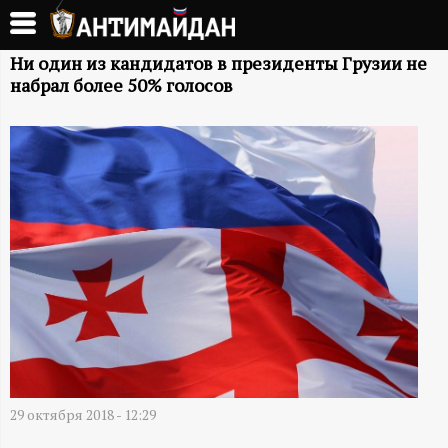
Перейти
к
А
основному
Ни один из кандидатов в президенты Грузии не
набрал более 50% голосов
содержанию
Н
Т
И
М
А
Й
Д
29 октября 2018 - 12:29