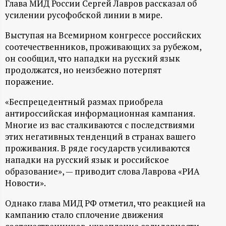
А
Глава МИД России Сергей Лавров рассказал об
усилении русофобской линии в мире.
Н
Выступая на Всемирном конгрессе российских
-
соотечественников, проживающих за рубежом,
он сообщил, что нападки на русский язык
и
продолжатся, но неизбежно потерпят
поражение.
н
«Беспрецедентный размах приобрела
антироссийская информационная кампания.
ф
Многие из вас сталкиваются с последствиями
этих негативных тенденций в странах вашего
о
проживания. В ряде государств усиливаются
нападки на русский язык и российское
р
образование», — приводит слова Лаврова «РИА
Новости».
м
Однако глава МИД РФ отметил, что реакцией на
а
кампанию стало сплочение движения