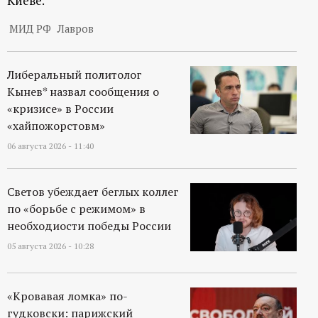
Киеве.
р
МИД РФ
Лавров
т
а
Либеральный политолог
Кынев* назвал сообщения о
л
«кризисе» в России
«хайпожорстовм»
06 августа 2026 - 11:40
Светов убеждает беглых коллег
по «борьбе с режимом» в
необходиости победы России
05 августа 2026 - 10:28
«Кровавая ломка» по-
гудковски: парижский