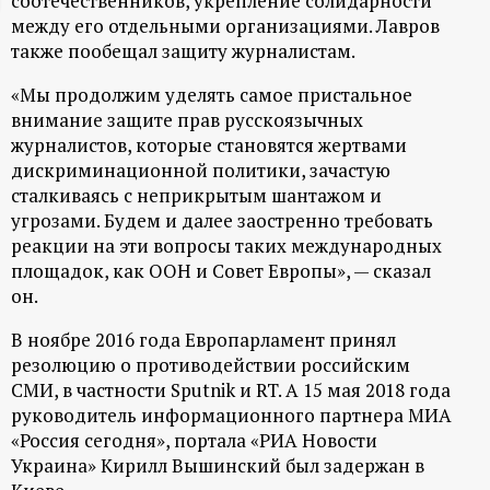
соотечественников, укрепление солидарности
между его отдельными организациями. Лавров
ц
также пообещал защиту журналистам.
и
«Мы продолжим уделять самое пристальное
внимание защите прав русскоязычных
о
журналистов, которые становятся жертвами
дискриминационной политики, зачастую
н
сталкиваясь с неприкрытым шантажом и
угрозами. Будем и далее заостренно требовать
н
реакции на эти вопросы таких международных
площадок, как ООН и Совет Европы», — сказал
ы
он.
В ноябре 2016 года Европарламент принял
й
резолюцию о противодействии российским
СМИ, в частности Sputnik и RT. А 15 мая 2018 года
п
руководитель информационного партнера МИА
«Россия сегодня», портала «РИА Новости
о
Украина» Кирилл Вышинский был задержан в