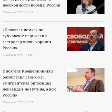
необходиости победы России
05 августа 2026 - 10:28
«Кровавая ломка» по-
гудковски: парижский
гастролер вновь хоронит
Россию
04 августа 2026 - 11:05
Иноагент Крашенинников
разоблачил своих же:
эмигрантская оппозиция
ненавидит не Путина, а всю
Россию
03 августа 2026 - 15:22