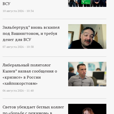
ВСУ
10 августа 2026 - 10:34
Зильбертруд* вновь вскипел
под Вашингтоном, и требуя
денег для ВСУ
07 августа 2026 - 10:58
Либеральный политолог
Кынев* назвал сообщения о
«кризисе» в России
«хайпожорстовм»
06 августа 2026 - 11:40
Светов убеждает беглых коллег
по «борьбе с режимом» в