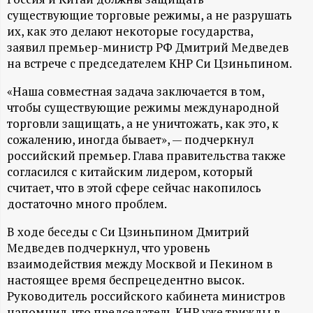
А
существующие торговые режимы, а не разрушать
Н
их, как это делают некоторые государства,
заявил премьер-министр РФ Дмитрий Медведев
-
на встрече с председателем КНР Си Цзиньпином.
«Наша совместная задача заключается в том,
и
чтобы существующие режимы международной
торговли защищать, а не уничтожать, как это, к
н
сожалению, иногда бывает», — подчеркнул
российский премьер. Глава правительства также
ф
согласился с китайским лидером, который
считает, что в этой сфере сейчас накопилось
о
достаточно много проблем.
р
В ходе беседы с Си Цзиньпином Дмитрий
Медведев подчеркнул, что уровень
м
взаимодействия между Москвой и Пекином в
настоящее время беспрецедентно высок.
Руководитель российского кабинета министров
а
напомнил, что председатель КНР уже трижды в