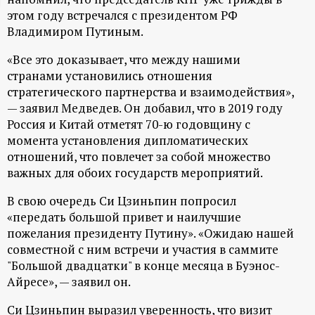
этом году встречался с президентом РФ
ц
Владимиром Путиным.
и
«Все это доказывает, что между нашими
странами установились отношения
о
стратегического партнерства и взаимодействия»,
— заявил Медведев. Он добавил, что в 2019 году
н
Россия и Китай отметят 70-ю годовщину с
момента установления дипломатических
н
отношений, что повлечет за собой множество
важных для обоих государств мероприятий.
ы
В свою очередь Си Цзиньпин попросил
«передать большой привет и наилучшие
й
пожелания президенту Путину». «Ожидаю нашей
совместной с ним встречи и участия в саммите
п
"Большой двадцатки" в конце месяца в Буэнос-
Айресе», — заявил он.
о
Си Цзиньпин выразил уверенность, что визит