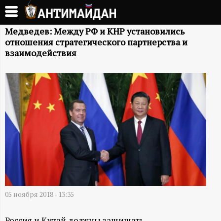
Перейти
к
А
основному
Медведев: Между РФ и КНР установились
отношения стратегического партнерства и
содержанию
Н
взаимодействия
Т
И
М
А
Й
Д
05 ноября 2018 - 13:35
Россия и Китай должны защищать