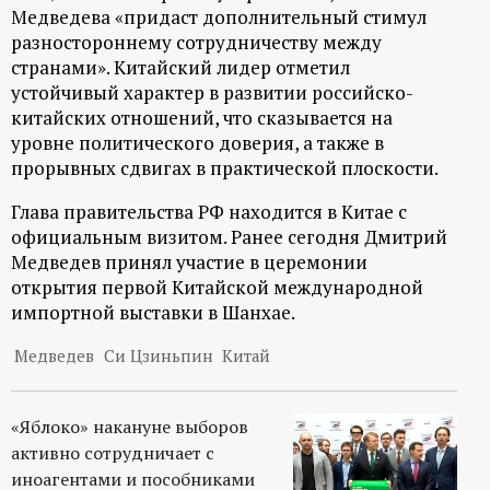
р
Медведева «придаст дополнительный стимул
разностороннему сотрудничеству между
т
странами». Китайский лидер отметил
устойчивый характер в развитии российско-
а
китайских отношений, что сказывается на
уровне политического доверия, а также в
л
прорывных сдвигах в практической плоскости.
Глава правительства РФ находится в Китае с
официальным визитом. Ранее сегодня Дмитрий
Медведев принял участие в церемонии
открытия первой Китайской международной
импортной выставки в Шанхае.
Медведев
Си Цзиньпин
Китай
«Яблоко» накануне выборов
активно сотрудничает с
иноагентами и пособниками