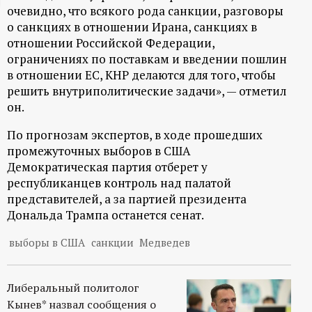
очевидно, что всякого рода санкции, разговоры
ц
о санкциях в отношении Ирана, санкциях в
отношении Российской Федерации,
и
ограничениях по поставкам и введении пошлин
в отношении ЕС, КНР делаются для того, чтобы
о
решить внутриполитические задачи», — отметил
он.
н
По прогнозам экспертов, в ходе прошедших
н
промежуточных выборов в США
Демократическая партия отберет у
республиканцев контроль над палатой
ы
представителей, а за партией президента
Дональда Трампа останется сенат.
й
выборы в США
санкции
Медведев
п
о
Либеральный политолог
Кынев* назвал сообщения о