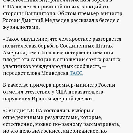
А
США является причиной новых санкций со
Н
стороны Вашингтона. Об этом премьер-министр
России Дмитрий Медведев рассказал в беседе с
-
журналистами.
«Такое ощущение, что чем яростнее разгорается
и
политическая борьба в Соединенных Штатах
Америки, тем с большим остервенением они
н
плодят эти санкции в отношении самых разных
участников международных сообществ, —
ф
передает слова Медведева
ТАСС
.
о
В качестве примера премьер-министр России
отметил отсутствие у США доказательств
р
нарушения Ираном ядерной сделки.
«Сегодня в США состоялись выборы с
м
определенными результатами, которые,
естественно, можно по-разному рассматривать,
а
но это дело внутреннее, американское, но