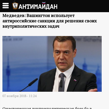
Перейти
к
А
основному
Медведев: Вашингтон использует
антироссийские санкции для решения своих
содержанию
Н
внутриполитических задач
Т
И
М
А
Й
Д
07 ноября 2018 - 11:24
Ожесточенная внутриполитическая борьба в