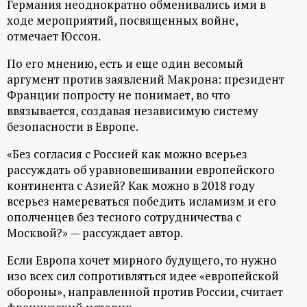
Германия неоднократно обменивались ими в
р
ходе мероприятий, посвященных войне,
отмечает Юссон.
т
По его мнению, есть и еще один весомый
а
аргумент против заявлений Макрона: президент
Франции попросту не понимает, во что
л
ввязывается, создавая независимую систему
безопасности в Европе.
«Без согласия с Россией как можно всерьез
рассуждать об уравновешивании европейского
континента с Азией? Как можно в 2018 году
всерьез намереваться победить исламизм и его
ополченцев без тесного сотрудничества с
Москвой?» — рассуждает автор.
Если Европа хочет мирного будущего, то нужно
изо всех сил сопротивляться идее «европейской
обороны», направленной против России, считает