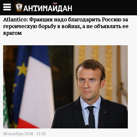
Перейти
к
А
основному
Atlantico: Франции надо благодарить Россию за
героическую борьбу в войнах, а не объявлять ее
содержанию
Н
врагом
Т
И
М
А
Й
Д
08 ноября 2018 - 11:02