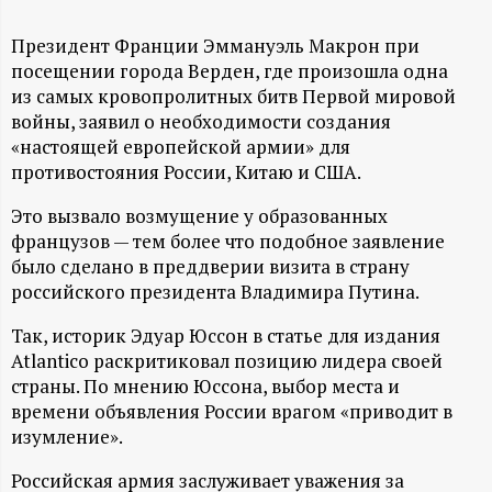
А
Н
Президент Франции Эммануэль Макрон при
посещении города Верден, где произошла одна
из самых кровопролитных битв Первой мировой
-
войны, заявил о необходимости создания
«настоящей европейской армии» для
и
противостояния России, Китаю и США.
н
Это вызвало возмущение у образованных
французов — тем более что подобное заявление
ф
было сделано в преддверии визита в страну
российского президента Владимира Путина.
о
Так, историк Эдуар Юссон в статье для издания
р
Atlantico раскритиковал позицию лидера своей
страны. По мнению Юссона, выбор места и
времени объявления России врагом «приводит в
м
изумление».
а
Российская армия заслуживает уважения за