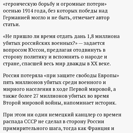
«героическую борьбу и огромные потери»
ц
осенью 1914 года, без которых победы над
Германией могло и не быть, отмечает автор
и
статьи.
о
«Не пришло ли время отдать дань 1,8 миллиона
убитых российских военных?» — задается
вопросом Юссон, предлагая отодвинуть в
н
сторону политику и вспомнить о народе и
стране, спасшей весь мир дважды в XX веке.
н
Россия потеряла «при защите свободы Европы»
ы
пять миллионов убитых среди военного и
мирного населения в ходе Первой мировой, а
й
также более 27 миллионов убитых во время
Второй мировой войны, напоминает историк.
п
При этом ни один немецкий канцлер со времен
о
распада СССР не сделал в сторону России
примирительного шага, тогда как Франция и