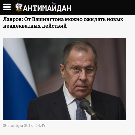
Перейти
к
А
основному
Лавров: От Вашингтона можно ожидать новых
неадекватных действий
содержанию
Н
Т
И
М
А
Й
Д
20 ноября 2018 - 14:49