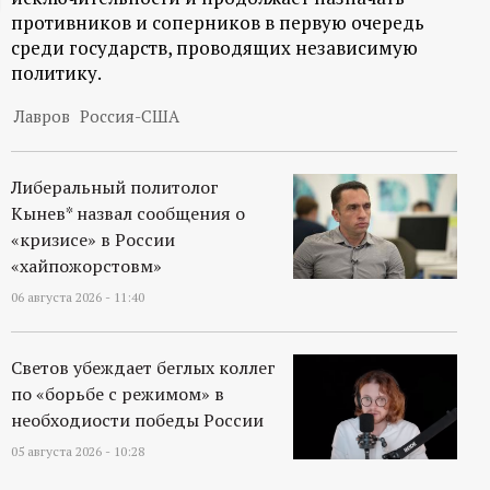
противников и соперников в первую очередь
ц
среди государств, проводящих независимую
политику.
и
Лавров
Россия-США
о
н
Либеральный политолог
Кынев* назвал сообщения о
н
«кризисе» в России
«хайпожорстовм»
ы
06 августа 2026 - 11:40
й
Светов убеждает беглых коллег
по «борьбе с режимом» в
п
необходиости победы России
о
05 августа 2026 - 10:28