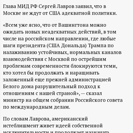
А
Глава МИД РФ Сергей Лавров заявил, что в
Н
Москве не ждут от США адекватной политики.
«Всем уже ясно, что от Вашингтона можно
-
ожидать новых неадекватных действий, в том
числе на российском направлении, где любые
и
шаги президента (США Дональда) Трампа по
налаживанию устойчивых, нормальных каналов
н
взаимодействия с Москвой по острейшим
проблемам современности блокируются теми,
ф
кто хотел бы продолжать и наращивать
заложенный еще прежней администрацией
о
Белого дома разрушительный подход к
отношениям с нашей страной», — сказал
р
министр на общем собрании Российского совета
по международным делам.
м
По словам Лаврова, американский
истеблишмент живет идеей собственной
а
исключительности и продолжает назначать