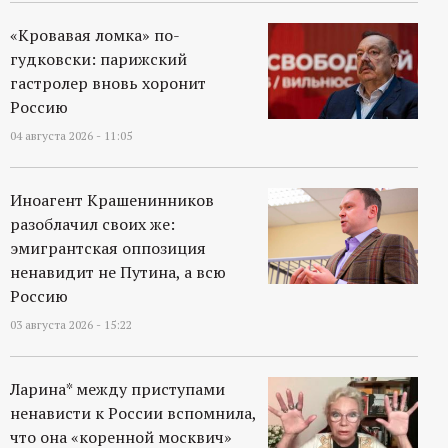
р
«Кровавая ломка» по-
т
гудковски: парижский
гастролер вновь хоронит
а
Россию
04 августа 2026 - 11:05
л
Иноагент Крашенинников
разоблачил своих же:
эмигрантская оппозиция
ненавидит не Путина, а всю
Россию
03 августа 2026 - 15:22
Ларина* между приступами
ненависти к России вспомнила,
что она «коренной москвич»