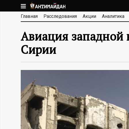
Перейти
к
А
Главная
Расследования
Акции
Аналитика
основному
содержанию
Н
Авиация западной 
Т
Сирии
И
М
А
Й
Д
А