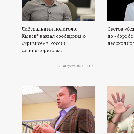
р
т
Либеральный политолог
Светов убе
а
Кынев* назвал сообщения о
по «борьбе
«кризисе» в России
необходиос
л
«хайпожорстовм»
06 августа 2026 - 11:40