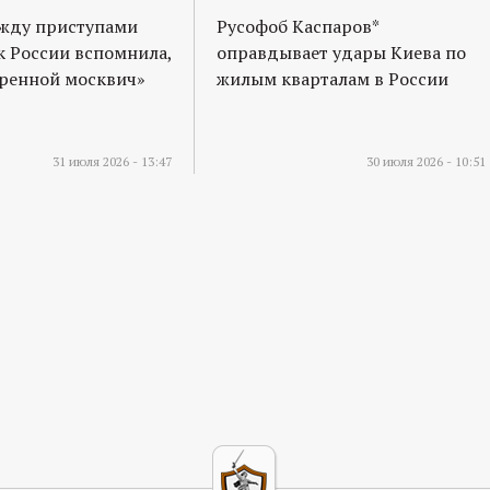
ежду приступами
Русофоб Каспаров*
к России вспомнила,
оправдывает удары Киева по
оренной москвич»
жилым кварталам в России
31 июля 2026 - 13:47
30 июля 2026 - 10:51