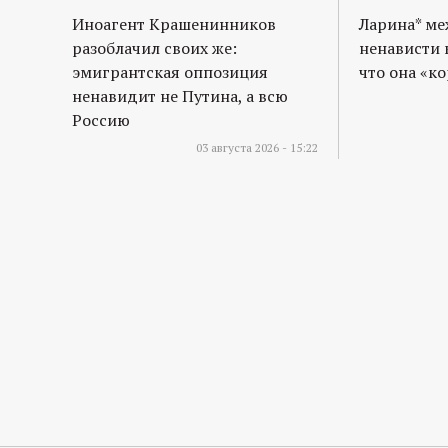
Иноагент Крашенинников
Ларина* м
разоблачил своих же:
ненависти 
эмигрантская оппозиция
что она «к
ненавидит не Путина, а всю
Россию
03 августа 2026 - 15:22