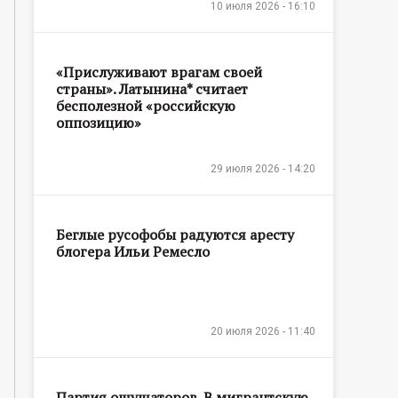
10 июля 2026 - 16:10
«Прислуживают врагам своей
страны». Латынина* считает
бесполезной «российскую
оппозицию»
29 июля 2026 - 14:20
Беглые русофобы радуются аресту
блогера Ильи Ремесло
20 июля 2026 - 11:40
Партия ощущаторов. В мигрантскую