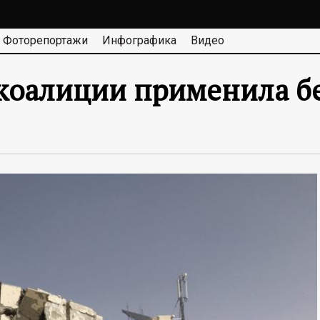
Фоторепортажи
Инфографика
Видео
коалиции применила б