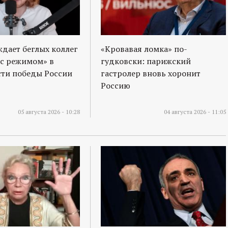
ждает беглых коллег
«Кровавая ломка» по-
 с режимом» в
гудковски: парижский
ти победы России
гастролер вновь хоронит
Россию
05 августа 2026 - 10:28
04 августа 2026 - 11:05