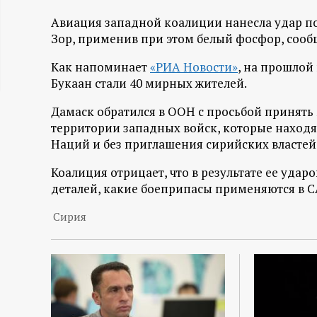
ц
Авиация западной коалиции нанесла удар п
Зор, применив при этом белый фосфор, сооб
и
Как напоминает
«РИА Новости»
, на прошлой
Букаан стали 40 мирных жителей.
о
Дамаск обратился в ООН с просьбой принять
н
территории западных войск, которые наход
Наций и без приглашения сирийских властей
н
Коалиция отрицает, что в результате ее удар
ы
деталей, какие боеприпасы применяются в С
Сирия
й
п
о