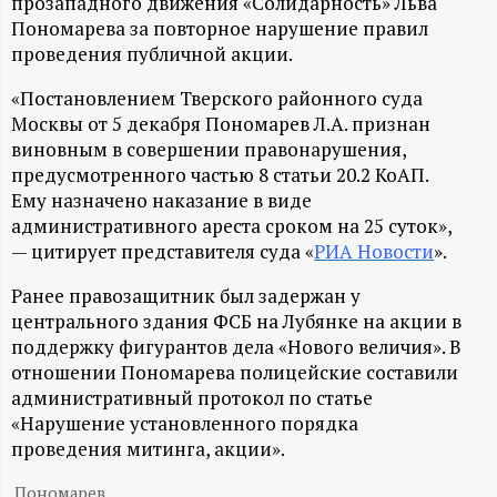
А
прозападного движения «Солидарность» Льва
Пономарева за повторное нарушение правил
Н
проведения публичной акции.
-
«Постановлением Тверского районного суда
Москвы от 5 декабря Пономарев Л.А. признан
виновным в совершении правонарушения,
и
предусмотренного частью 8 статьи 20.2 КоАП.
Ему назначено наказание в виде
н
административного ареста сроком на 25 суток»,
— цитирует представителя суда «
РИА Новости
».
ф
Ранее правозащитник был задержан у
о
центрального здания ФСБ на Лубянке на акции в
поддержку фигурантов дела «Нового величия». В
р
отношении Пономарева полицейские составили
административный протокол по статье
м
«Нарушение установленного порядка
проведения митинга, акции».
а
Пономарев