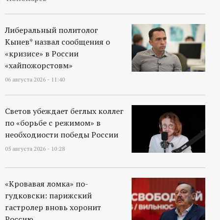
ц
Либеральный политолог
и
Кынев* назвал сообщения о
«кризисе» в России
о
«хайпожорстовм»
06 августа 2026 - 11:40
н
н
Светов убеждает беглых коллег
по «борьбе с режимом» в
ы
необходиости победы России
05 августа 2026 - 10:28
й
п
«Кровавая ломка» по-
гудковски: парижский
о
гастролер вновь хоронит
Россию