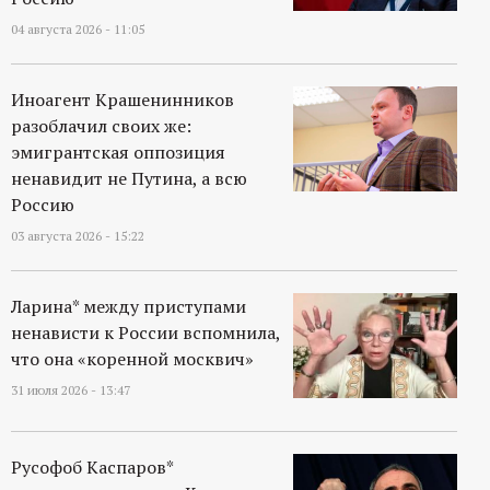
р
04 августа 2026 - 11:05
т
Иноагент Крашенинников
а
разоблачил своих же:
эмигрантская оппозиция
л
ненавидит не Путина, а всю
Россию
03 августа 2026 - 15:22
Ларина* между приступами
ненависти к России вспомнила,
что она «коренной москвич»
31 июля 2026 - 13:47
Русофоб Каспаров*