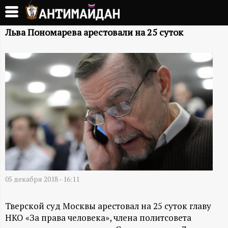
Перейти
к
А
основному
Льва Пономарева арестовали на 25 суток
содержанию
Н
Т
И
М
А
Й
05 декабря 2018 - 16:11
Д
Тверской суд Москвы арестовал на 25 суток главу
НКО «За права человека», члена политсовета