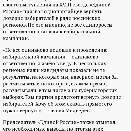
А
своего выступления на XVIII съезде «Единой
России» призвал однопартийцев вернуть
Н
доверие избирателей в ряде российских
регионов. По его мнению, не все единороссы
-
ответственно подошли к избирательной
кампании.
и
«Не все одинаково подошли к проведению
н
избирательной кампании — одинаково
ответственно, я имею в виду. В нескольких
ф
регионах наши кандидаты показали не те
результаты, на которые мы, наверное, могли бы
о
рассчитывать и на которые, скажем прямо,
рассчитывали, в том числе и на губернаторских
р
выборах. Там партии предстоит вернуть доверие
избирателей. Хочу об этом сказать прямо: его
м
нужно вернуть», — заявил Медведев.
Председатель «Единой России» также отметил,
а
что необходимые выводы по итогам этих