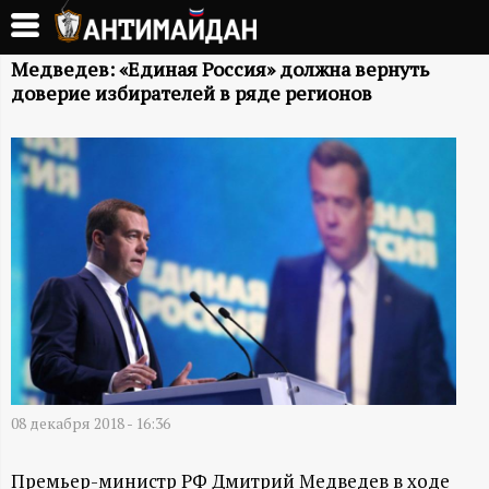
Перейти
к
А
основному
Медведев: «Единая Россия» должна вернуть
доверие избирателей в ряде регионов
содержанию
Н
Т
И
М
А
Й
08 декабря 2018 - 16:36
Д
Премьер-министр РФ Дмитрий Медведев в ходе