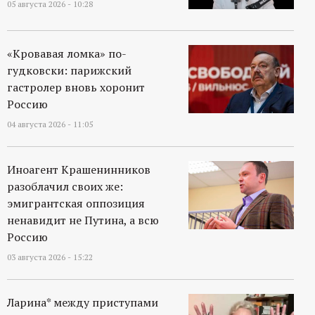
р
05 августа 2026 - 10:28
т
«Кровавая ломка» по-
гудковски: парижский
а
гастролер вновь хоронит
Россию
л
04 августа 2026 - 11:05
Иноагент Крашенинников
разоблачил своих же:
эмигрантская оппозиция
ненавидит не Путина, а всю
Россию
03 августа 2026 - 15:22
Ларина* между приступами