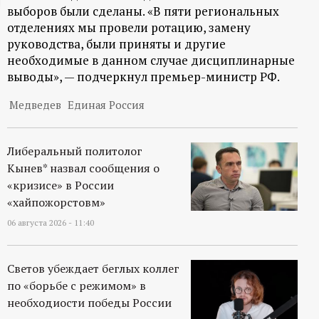
выборов были сделаны. «В пяти региональных
ц
отделениях мы провели ротацию, замену
руководства, были приняты и другие
и
необходимые в данном случае дисциплинарные
выводы», — подчеркнул премьер-министр РФ.
о
Медведев
Единая Россия
н
Либеральный политолог
н
Кынев* назвал сообщения о
«кризисе» в России
ы
«хайпожорстовм»
й
06 августа 2026 - 11:40
п
Светов убеждает беглых коллег
по «борьбе с режимом» в
о
необходиости победы России