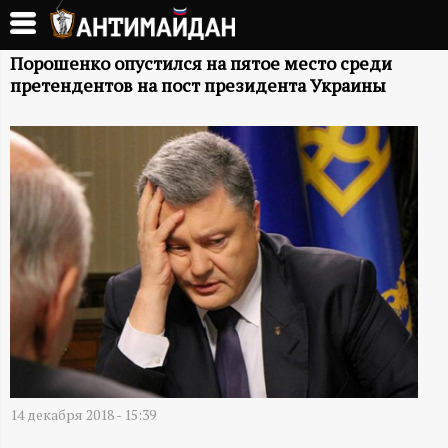
Перейти
к
А
основному
Порошенко опустился на пятое место среди
претендентов на пост президента Украины
содержанию
Н
Т
И
М
А
Й
Д
14 декабря 2018 - 15:39