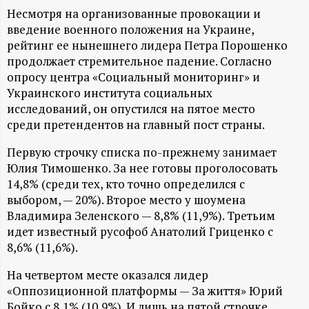
А
Несмотря на организованные провокации и
Н
введение военного положения на Украине,
рейтинг ее нынешнего лидера Петра Порошенко
-
продолжает стремительное падение. Согласно
опросу центра «Социальный мониторинг» и
Украинского института социальных
и
исследований, он опустился на пятое место
среди претендентов на главный пост страны.
н
Первую строчку списка по-прежнему занимает
ф
Юлия Тимошенко. За нее готовы проголосовать
14,8% (среди тех, кто точно определился с
о
выбором, — 20%). Второе место у шоумена
Владимира Зеленского — 8,8% (11,9%). Третьим
р
идет известный русофоб Анатолий Гриценко с
8,6% (11,6%).
м
На четвертом месте оказался лидер
«Оппозиционной платформы — За життя» Юрий
а
Бойко с 8,1% (10,9%). И лишь на пятой строчке