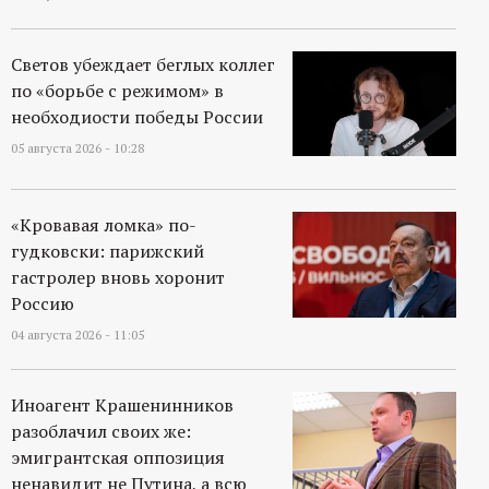
р
т
Светов убеждает беглых коллег
по «борьбе с режимом» в
а
необходиости победы России
05 августа 2026 - 10:28
л
«Кровавая ломка» по-
гудковски: парижский
гастролер вновь хоронит
Россию
04 августа 2026 - 11:05
Иноагент Крашенинников
разоблачил своих же:
эмигрантская оппозиция
ненавидит не Путина, а всю