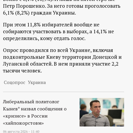
Петр Порошенко. За него готовы проголосовать
ц
6,1% (8,2%) граждан Украины.
и
При этом 11,8% избирателей вообще не
собираются участвовать в выборах, а 14,1% не
о
определились, кому отдать голос.
н
Опрос проводился по всей Украине, включая
подконтрольные Киеву территории Донецкой и
Луганской областей. В нем приняли участие 2,2
н
тысячи человек.
ы
Соцопрос
Украина
й
Либеральный политолог
п
Кынев* назвал сообщения о
«кризисе» в России
о
«хайпожорстовм»
06 августа 2026 - 11:40