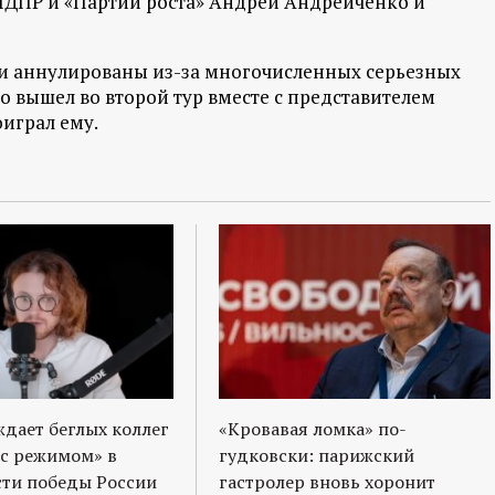
ЛДПР и «Партии роста» Андрей Андрейченко и
ли аннулированы из-за многочисленных серьезных
вышел во второй тур вместе с представителем
играл ему.
ждает беглых коллег
«Кровавая ломка» по-
 с режимом» в
гудковски: парижский
ти победы России
гастролер вновь хоронит