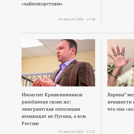
«хайпожорстовм»
06 августа 2026 - 11:40
Иноагент Крашенинников
Ларина* м
разоблачил своих же:
ненависти 
эмигрантская оппозиция
что она «к
ненавидит не Путина, а всю
Россию
03 августа 2026 - 15:22