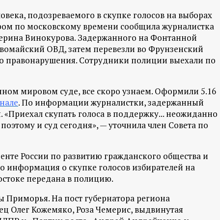
овека, подозреваемого в скупке голосов на выборах
тром по московскому времени сообщила журналистка
атерина Винокурова. Задержанного на Фонтанной
рвомайский ОВД, затем перевезли во Фрунзенский
о правонарушения. Сотрудники полиции выехали по
нном мировом суде, все скоро узнаем. Оформили 5.16
анале
. По информации журналистки, задержанный
. «Приехал скупать голоса в поддержку... неожиданно
поэтому и суд сегодня», — уточнила член Совета по
иденте России по развитию гражданского общества и
то информация о скупке голосов избирателей на
остоке передана в полицию.
ы Приморья. На пост губернатора региона
ц Олег Кожемяко, Роза Чемерис, выдвинутая