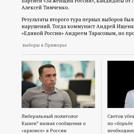
партией «За женщин России», кандидаты от 
р
Алексей Тимченко.
т
Результаты второго тура первых выборов бы
нарушений. Тогда коммунист Андрей Ищенко 
а
«Единой России» Андреем Тарасовым, но про
л
выборы в Приморье
Либеральный политолог
Светов убе
Кынев* назвал сообщения о
по «борьбе
«кризисе» в России
необходиос