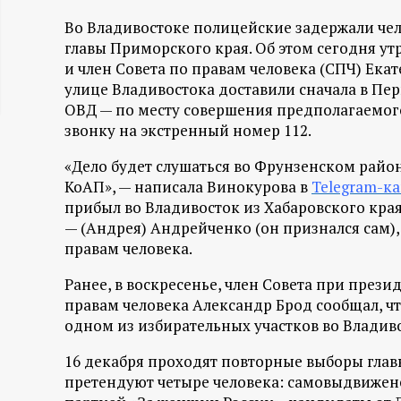
ц
Во Владивостоке полицейские задержали чел
главы Приморского края. Об этом сегодня у
и
и член Совета по правам человека (СПЧ) Ек
улице Владивостока доставили сначала в Пе
о
ОВД — по месту совершения предполагаемог
звонку на экстренный номер 112.
н
«Дело будет слушаться во Фрунзенском райо
КоАП», — написала Винокурова в
Telegram-к
н
прибыл во Владивосток из Хабаровского края
— (Андрея) Андрейченко (он признался сам), 
ы
правам человека.
й
Ранее, в воскресенье, член Совета при през
правам человека Александр Брод сообщал, ч
п
одном из избирательных участков во Владив
16 декабря проходят повторные выборы глав
о
претендуют четыре человека: самовыдвижене