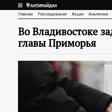
Перейти
к
А
Главная
Расследования
Акции
Аналитика
основному
содержанию
Н
Во Владивостоке з
Т
главы Приморья
И
М
А
Й
Д
А