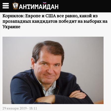
Перейти
к
А
основному
Корнилов: Европе и США все равно, какой из
прозападных кандидатов победит на выборах на
содержанию
Н
Украине
Т
И
М
А
Й
Д
29 января 2019 - 18:11