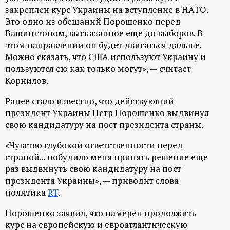
закреплен курс Украины на вступление в НАТО.
ц
Это одно из обещаний Порошенко перед
Вашингтоном, высказанное еще до выборов. В
и
этом направлении он будет двигаться дальше.
Можно сказать, что США используют Украину и
о
пользуются ею как только могут», — считает
Корнилов.
н
Ранее стало известно, что действующий
н
президент Украины Петр Порошенко выдвинул
свою кандидатуру на пост президента страны.
ы
«Чувство глубокой ответственности перед
страной... побудило меня принять решение еще
й
раз выдвинуть свою кандидатуру на пост
президента Украины», — приводит слова
п
политика
RT
.
о
Порошенко заявил, что намерен продолжить
курс на европейскую и евроатлантическую