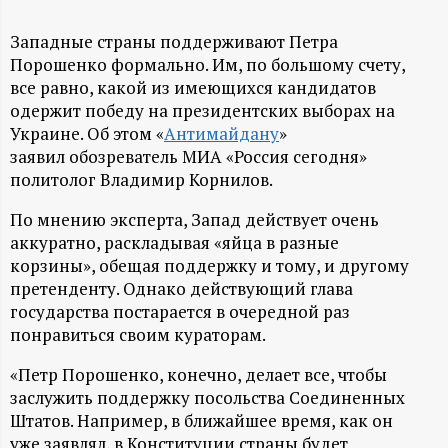
А
Н
Западные страны поддерживают Петра
Порошенко формально. Им, по большому счету,
все равно, какой из имеющихся кандидатов
-
одержит победу на президентских выборах на
Украине. Об этом «
Антимайдану
»
и
заявил обозреватель МИА «Россия сегодня»
политолог Владимир Корнилов.
н
По мнению эксперта, Запад действует очень
ф
аккуратно, раскладывая «яйца в разные
корзины», обещая поддержку и тому, и другому
о
претенденту. Однако действующий глава
государства постарается в очередной раз
р
понравиться своим кураторам.
«Петр Порошенко, конечно, делает все, чтобы
м
заслужить поддержку посольства Соединенных
Штатов. Например, в ближайшее время, как он
а
уже заявлял, в Конституции страны будет