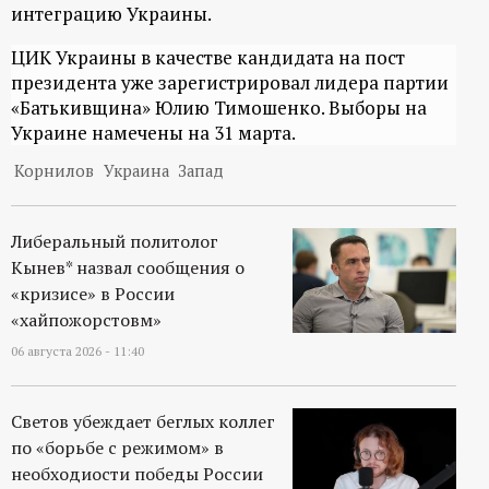
р
интеграцию Украины.
ЦИК Украины в качестве кандидата на пост
т
президента уже зарегистрировал лидера партии
«Батькивщина» Юлию Тимошенко. Выборы на
а
Украине намечены на 31 марта.
л
Корнилов
Украина
Запад
Либеральный политолог
Кынев* назвал сообщения о
«кризисе» в России
«хайпожорстовм»
06 августа 2026 - 11:40
Светов убеждает беглых коллег
по «борьбе с режимом» в
необходиости победы России