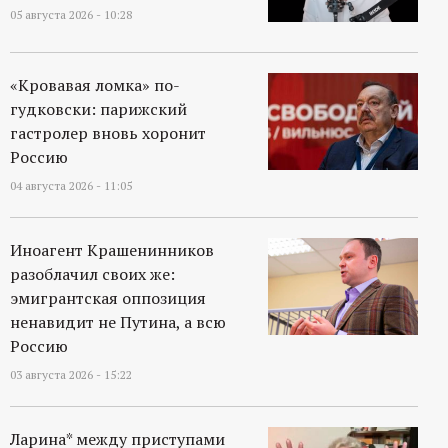
05 августа 2026 - 10:28
«Кровавая ломка» по-
гудковски: парижский
гастролер вновь хоронит
Россию
04 августа 2026 - 11:05
Иноагент Крашенинников
разоблачил своих же:
эмигрантская оппозиция
ненавидит не Путина, а всю
Россию
03 августа 2026 - 15:22
Ларина* между приступами