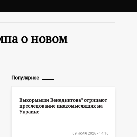
мпа о новом
Популярное
Выкормыши Венедиктова* отрицают
преследование инакомыслящих на
Украине
09 июля 2026 - 14:10