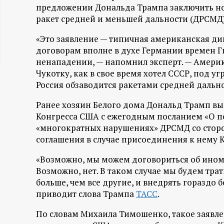
предложении Дональда Трампа заключить но
ц
ракет средней и меньшей дальности (ДРСМД)
и
«Это заявление — типичная американская 
договорам вполне в духе Германии времен Ги
о
ненападении, — напомнил эксперт. — Америк
Чукотку, как в свое время хотел СССР, под уг
н
Россия обзаводится ракетами средней дальнос
Ранее хозяин Белого дома Дональд Трамп вы
н
Конгресса США с ежегодным посланием «О по
«многократных нарушениях» ДРСМД со сторо
ы
соглашения в случае присоединения к нему К
й
«Возможно, мы можем договориться об ином 
Возможно, нет. В таком случае мы будем тра
п
больше, чем все другие, и внедрять гораздо б
приводит слова Трампа
ТАСС
.
о
По словам Михаила Тимошенко, такое заявле