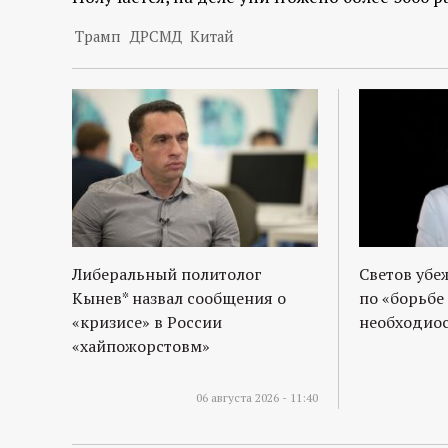
Трамп
ДРСМД
Китай
Либеральный политолог
Светов убе
Кынев* назвал сообщения о
по «борьбе
«кризисе» в России
необходиос
«хайпожорстовм»
06 августа 2026 - 11:40