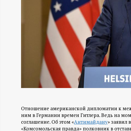
Н
-
и
н
ф
о
р
Отношение американской дипломатии к ме
м
ним в Германии времен Гитлера. Ведь на мо
соглашение. Об этом «
Антимайдану
» заявил
а
«Комсомольская правда» полковник в отстав