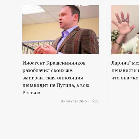
Иноагент Крашенинников
Ларина* м
разоблачил своих же:
ненависти 
эмигрантская оппозиция
что она «к
ненавидит не Путина, а всю
Россию
03 августа 2026 - 15:22