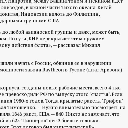
КНР. Напротив, между Вашингтоном и Пекином идет
 эпизодов, в южной части Тихого океана. Китай
докитая, Индонезии вплоть до Филиппин,
 ударными группами США.
ь до любой авианосной группы и даже, может быть,
 км. По сути, КНР перекрывает этим оружием
зону действия флота», — рассказал Михаил
ешили начать с России, обвинив ее в нарушении
 мощности завода Raytheon в Тусоне (штат Аризона)
орпуса, созданы новые рабочие места, всего 4 тыс.
превосходили РФ по выпуску этого "счастья". Если
укция 1980-х годов. Тогда крылатые ракеты "Грифон"
азал Тимошенко. — Нужно внимательно посмотреть на
ила 1846 ракет, США — 840. Никто не замечает, что
й из 625 "Пионеров" нес 3 боевые головки.
акет. Этот договор был капитулянтский».