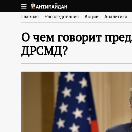
Перейти
к
А
Главная
Расследования
Акции
Аналитика
основному
содержанию
Н
О чем говорит пре
Т
ДРСМД?
И
М
А
Й
Д
А