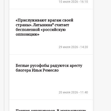
10 июля 2026 - 16:10
«Прислуживают врагам своей
страны». Латынина* считает
бесполезной «российскую
оппозицию»
29 июля 2026 - 14:20
Беглые русофобы радуются аресту
блогера Ильи Ремесло
20 июля 2026 - 11:40
Партия ощущаторов. В мигрантскую