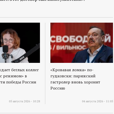
ждает беглых коллег
«Кровавая ломка» по-
 с режимом» в
гудковски: парижский
ти победы России
гастролер вновь хоронит
Россию
05 августа 2026 - 10:28
04 августа 2026 - 11:05