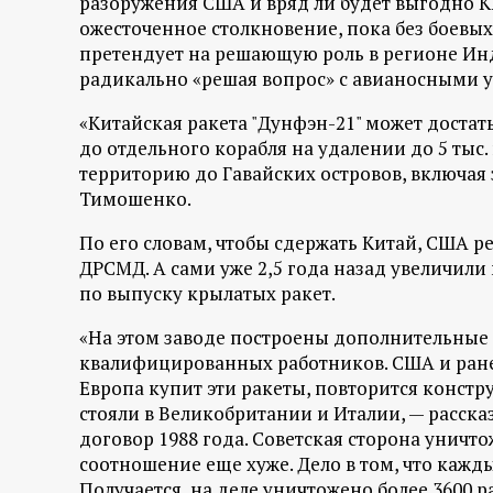
разоружения США и вряд ли будет выгодно 
р
ожесточенное столкновение, пока без боевых
претендует на решающую роль в регионе Ин
т
радикально «решая вопрос» с авианосными
а
«Китайская ракета "Дунфэн-21" может достат
до отдельного корабля на удалении до 5 тыс.
л
территорию до Гавайских островов, включая 
Тимошенко.
По его словам, чтобы сдержать Китай, США р
ДРСМД. А сами уже 2,5 года назад увеличили
по выпуску крылатых ракет.
«На этом заводе построены дополнительные к
квалифицированных работников. США и ранее 
Европа купит эти ракеты, повторится констр
стояли в Великобритании и Италии, — расск
договор 1988 года. Советская сторона уничтож
соотношение еще хуже. Дело в том, что кажды
Получается, на деле уничтожено более 3600 р