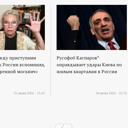
ежду приступами
Русофоб Каспаров*
к России вспомнила,
оправдывает удары Киева по
оренной москвич»
жилым кварталам в России
31 июля 2026 - 13:47
30 июля 2026 - 10:51