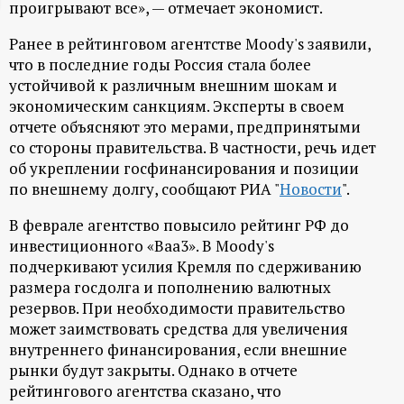
проигрывают все», — отмечает экономист.
ц
Ранее в рейтинговом агентстве Moody's заявили,
что в последние годы Россия стала более
и
устойчивой к различным внешним шокам и
экономическим санкциям. Эксперты в своем
о
отчете объясняют это мерами, предпринятыми
со стороны правительства. В частности, речь идет
н
об укреплении госфинансирования и позиции
по внешнему долгу, сообщают РИА "
Новости
".
н
В феврале агентство повысило рейтинг РФ до
ы
инвестиционного «Baa3». В Moody's
подчеркивают усилия Кремля по сдерживанию
й
размера госдолга и пополнению валютных
резервов. При необходимости правительство
п
может заимствовать средства для увеличения
внутреннего финансирования, если внешние
о
рынки будут закрыты. Однако в отчете
рейтингового агентства сказано, что