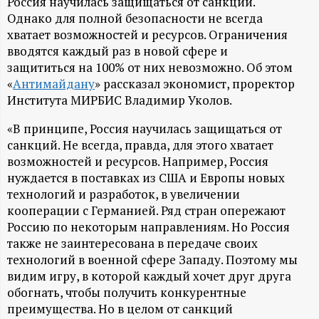
А
Россия научилась защищаться от санкций.
Однако для полной безопасности не всегда
Н
хватает возможностей и ресурсов. Ограничения
вводятся каждый раз в новой сфере и
-
защититься на 100% от них невозможно. Об этом
«
Антимайдану
» рассказал экономист, проректор
и
Института МИРБИС Владимир Уколов.
«В принципе, Россия научилась защищаться от
н
санкций. Не всегда, правда, для этого хватает
возможностей и ресурсов. Например, Россия
ф
нуждается в поставках из США и Европы новых
технологий и разработок, в увеличении
о
кооперации с Германией. Ряд стран опережают
Россию по некоторым направлениям. Но Россия
р
также не заинтересована в передаче своих
технологий в военной сфере Западу. Поэтому мы
м
видим игру, в которой каждый хочет друг друга
обогнать, чтобы получить конкурентные
а
преимущества. Но в целом от санкций