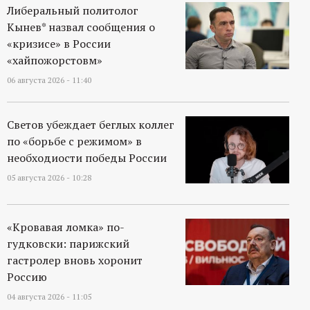
Либеральный политолог
Кынев* назвал сообщения о
«кризисе» в России
«хайпожорстовм»
06 августа 2026 - 11:40
Светов убеждает беглых коллег
по «борьбе с режимом» в
необходиости победы России
05 августа 2026 - 10:28
«Кровавая ломка» по-
гудковски: парижский
гастролер вновь хоронит
Россию
04 августа 2026 - 11:05