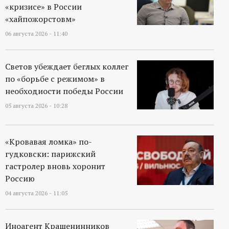
«кризисе» в России
«хайпожорстовм»
06 августа 2026 - 11:40
Светов убеждает беглых коллег
по «борьбе с режимом» в
необходиости победы России
05 августа 2026 - 10:28
«Кровавая ломка» по-
гудковски: парижский
гастролер вновь хоронит
Россию
04 августа 2026 - 11:05
Иноагент Крашенинников