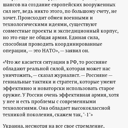
шансов на создание европейских вооруженных
ц
сил нет, ведь никто этого, по большому счету, не
хочет. Происходит обмен военными и
и
технологическими идеями, существуют
совместные проекты и экспедиционный корпус,
о
но это еще не общая армия. Единая сила,
способная проводить координированные
н
операции, — это НАТО», — заявил он.
«Что же касается ситуации в РФ, то россияне
н
обладают реальной силой, которая может нас
уничтожить, — сказал журналист. — Россияне —
ы
гениальные тактики и стратеги, которые умеют
эффективно и новаторски использовать старое
й
оружие. У России очень эффективная армия, хотя
у нее и есть проблемы с современными
п
технологиями. Она обладает высококлассной
техникой поколения, скажем так, "-1"»
о
Украина, несмотря на все свое стремление,