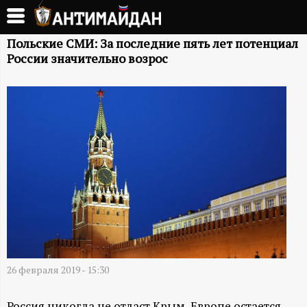
Перейти
к
А
основному
Польские СМИ: За последние пять лет потенциал
России значительно возрос
содержанию
Н
Т
И
М
А
Й
Д
26 февраля 2019 - 15:30
Россия никогда не отдаст Крым, Европе остается