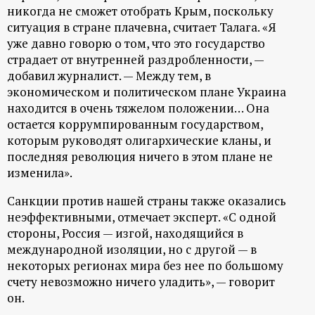
р
никогда не сможет отобрать Крым, поскольку
ситуация в стране плачевна, считает Талага. «Я
т
уже давно говорю о том, что это государство
страдает от внутренней раздробленности, —
а
добавил журналист. — Между тем, в
экономическом и политическом плане Украина
л
находится в очень тяжелом положении… Она
остается коррумпированным государством,
которым руководят олигархические кланы, и
последняя революция ничего в этом плане не
изменила».
Санкции против нашей страны также оказались
неэффективными, отмечает эксперт. «С одной
стороны, Россия — изгой, находящийся в
международной изоляции, но с другой — в
некоторых регионах мира без нее по большому
счету невозможно ничего уладить», — говорит
он.