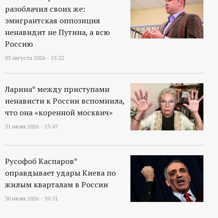
разоблачил своих же:
эмигрантская оппозиция
ненавидит не Путина, а всю
Россию
03 августа 2026 - 15:22
Ларина* между приступами
ненависти к России вспомнила,
что она «коренной москвич»
31 июля 2026 - 13:47
Русофоб Каспаров*
оправдывает удары Киева по
жилым кварталам в России
30 июля 2026 - 10:51