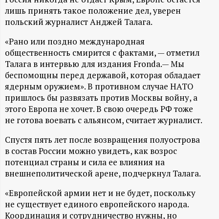
А
лишь принять такое положение дел, уверен
Н
польский журналист Анджей Талага.
«Рано или поздно международная
-
общественность смирится с фактами, — отметил
Талага в интервью для издания Fronda.— Мы
и
беспомощны перед державой, которая обладает
ядерным оружием». В противном случае НАТО
н
пришлось бы развязать против Москвы войну, а
этого Европа не хочет. В свою очередь РФ тоже
ф
не готова воевать с альянсом, считает журналист.
о
Спустя пять лет после возвращения полуострова
в состав России можно увидеть, как возрос
р
потенциал страны и сила ее влияния на
внешнеполитической арене, подчеркнул Талага.
м
«Европейской армии нет и не будет, поскольку
не существует единого европейского народа.
а
Координация и сотрудничество нужны, но