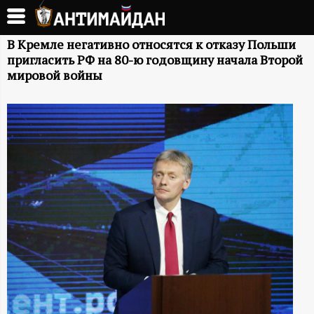
Перейти
к
А
основному
В Кремле негативно относятся к отказу Польши
пригласить РФ на 80-ю годовщину начала Второй
содержанию
Н
мировой войны
Т
И
М
А
Й
Д