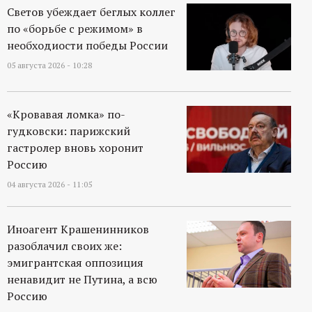
р
Светов убеждает беглых коллег
по «борьбе с режимом» в
т
необходиости победы России
05 августа 2026 - 10:28
а
л
«Кровавая ломка» по-
гудковски: парижский
гастролер вновь хоронит
Россию
04 августа 2026 - 11:05
Иноагент Крашенинников
разоблачил своих же:
эмигрантская оппозиция
ненавидит не Путина, а всю
Россию