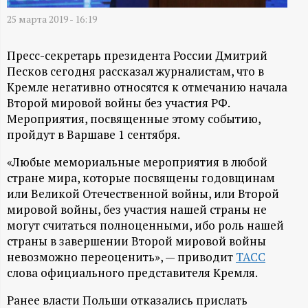
А
25 марта 2019 - 16:19
Н
Пресс-секретарь президента России Дмитрий
-
Песков сегодня рассказал журналистам, что в
Кремле негативно относятся к отмечанию начала
и
Второй мировой войны без участия РФ.
Мероприятия, посвященные этому событию,
н
пройдут в Варшаве 1 сентября.
ф
«Любые мемориальные мероприятия в любой
стране мира, которые посвящены годовщинам
о
или Великой Отечественной войны, или Второй
мировой войны, без участия нашей страны не
могут считаться полноценными, ибо роль нашей
р
страны в завершении Второй мировой войны
невозможно переоценить», — приводит
ТАСС
м
слова официального представителя Кремля.
а
Ранее власти Польши отказались прислать