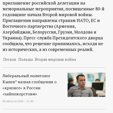
приглашение российской делегации на
ц
мемориальные мероприятия, посвященные 80-й
годовщине начала Второй мировой войны.
и
Приглашения направлены странам НАТО, ЕС и
Восточного партнерства (Армения,
о
Азербайджан, Белоруссия, Грузия, Молдова и
Украина). Пресс-служба Президентского дворца
н
сообщила, что решение принималось, исходя не
из исторических, а из современных реалий.
н
Песков
Польша
Вторая мировая война
ы
Либеральный политолог
й
Кынев* назвал сообщения о
«кризисе» в России
п
«хайпожорстовм»
06 августа 2026 - 11:40
о