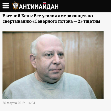
Перейти
к
А
основному
Евгений Бень: Все усилия американцев по
свертыванию «Северного потока — 2» тщетны
содержанию
Н
Т
И
М
А
Й
Д
26 марта 2019 - 14:04