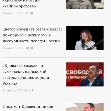
«кризисе» в России
«хайпожорстовм»
06 августа 2026 - 11:40
Светов убеждает беглых коллег
по «борьбе с режимом» в
необходиости победы России
05 августа 2026 - 10:28
«Кровавая ломка» по-
гудковски: парижский
гастролер вновь хоронит
Россию
04 августа 2026 - 11:05
Иноагент Крашенинников