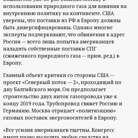
использовании природного газа для влияния на
ц
внутреннюю политику на континенте. США
уверены, что поставки из РФ в Европу должны
и
быть диверсифицированы. Однако многие
эксперты подчеркивают, что обвинения в адрес
о
России — всего лишь попытка американцев
наладить собственные поставки СПГ
н
(сжиженного природного газа — прим. ред.) в
Европу.
н
Главный объект критики со стороны США —
ы
проект «Северный поток — 2», проходящий по
дну Балтийского моря. Он предполагает
й
строительство двух ниток газопровода уже к
концу 2019 года. Трубопровод свяжет Россию и
Германию. Москва отрицает «политизацию»
п
газовых поставок энергоносителей в Европу.
о
«Все усилия американцев тщетны. Конгресс
имеет право выделять любые средства на