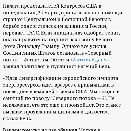
А
Палата представителей Конгресса США в
Н
понедельник, 25 марта, приняла закон о помощи
странам Центральной и Восточной Европы в
-
борьбе с энергетическим влиянием России,
передает ТАСС. Если инициативу одобрит сенат,
она направится на подпись к хозяину Белого
и
дома Дональду Трампу. Однако все усилия
Соединенных Штатов остановить «Северный
н
поток — 2» тщетны. Об этом «
Антимайдану
»
заявил политолог и публицист Евгений Бень.
ф
«Идея диверсификации европейского импорта
о
энергоресурсов идет вразрез с привычными в
последнее время действиями США. Мы ожидали
р
санкций по поводу "Северного потока — 2". Не
исключено, что это еще и произойдет. Это станет
м
высшим проявлением цинизма и дикости», —
сказал Бень.
а
Вашингтон уже не раз обвинял Москву в