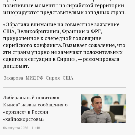
р
позитивные моменты на сирийской территории
игнорируются представителями западных стран.
т
«Обратили внимание на совместное заявление
США, Великобритании, Франции и ФРГ,
а
приуроченное к очередной годовщине
сирийского конфликта. Вызывает сожаление, что
л
эти страны упорно не замечают положительных
сдвигов в ситуации в Сирии», — резюмировала
дипломат.
Захарова
МИД РФ
Сирия
США
Либеральный политолог
Кынев* назвал сообщения о
«кризисе» в России
«хайпожорстовм»
06 августа 2026 - 11:40