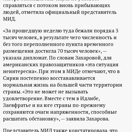
справляться с потоком вновь прибывающих
ц
людей, отметила официальный представитель
МИД.
и
«За прошедшую неделю туда бежали порядка 3
о
тысяч человек, в результате чего численность и
без того переполненного пункта временного
н
размещения достигла 70 тысяч человек», —
указала дипломат. По словам Захаровой, для
н
американских правозащитников «эта ситуация
неинтересна». При этом в МИДе отмечают, что в
ы
Сирии постепенно восстанавливается
нормальная жизнь на большей части территории
страны. «Это не может не вызывать
й
удовлетворение. Вместе с тем в Идлибе,
Заевфратье и на юге страны по-прежнему
п
сохраняются очаги напряженности, способные
расшатать обстановку», — заявила Захарова.
о
Представитель МИД также констатировала, что