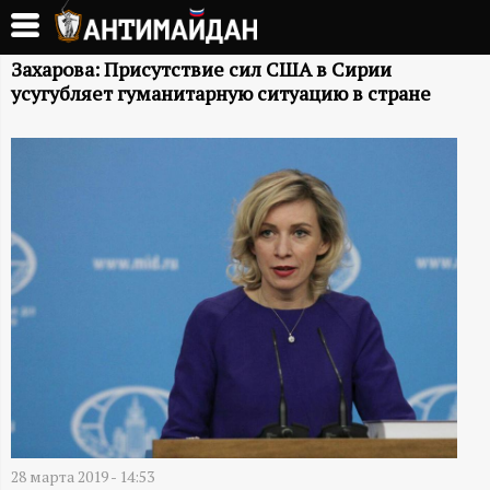
Перейти
к
А
основному
Захарова: Присутствие сил США в Сирии
усугубляет гуманитарную ситуацию в стране
содержанию
Н
Т
И
М
А
Й
Д
28 марта 2019 - 14:53