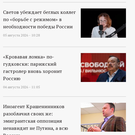
Светов убеждает беглых коллег
по «борьбе с режимом» в
необходиости победы России
05 августа 2026 - 10:28
«Кровавая ломка» по-
гудковски: парижский
гастролер вновь хоронит
Россию
04 августа 2026 - 11:05
Иноагент Крашенинников
разоблачил своих же:
эмигрантская оппозиция
ненавидит не Путина, а всю