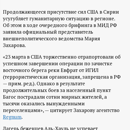
А
Н
Продолжающееся присутствие сил США в Сирии
усугубляет гуманитарную ситуацию в регионе.
Об этом в ходе очередного брифинга в МИД РФ
-
заявила официальный представитель
внешнеполитического ведомства Мария
и
Захарова.
н
«23 марта в США торжественно отрапортовали об
успешном завершении операции по зачистке
ф
восточного берега реки Евфрат от ИГИЛ
(террористическая организация, запрещена в РФ
о
— прим. ред.). Однако в результате
продолжительных боев за населенный пункт
р
Багос пострадали сотни мирных жителей, а
тысячи оказались вынужденными
м
переселенцами», — цитирует Захарову агентство
Regnum
.
а
Лагерь беженцев Аль-Хауль не успевает