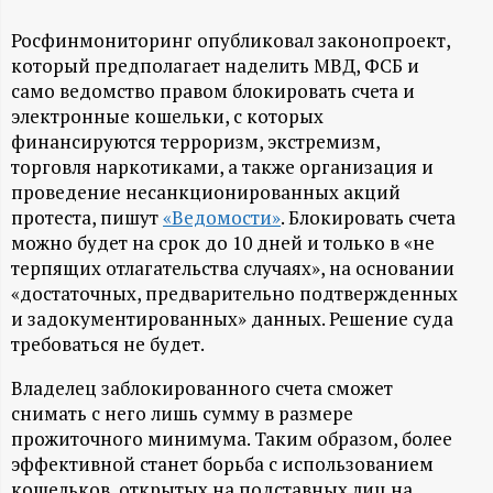
А
Росфинмониторинг опубликовал законопроект,
Н
который предполагает наделить МВД, ФСБ и
само ведомство правом блокировать счета и
-
электронные кошельки, с которых
финансируются терроризм, экстремизм,
и
торговля наркотиками, а также организация и
проведение несанкционированных акций
н
протеста, пишут
«Ведомости»
. Блокировать счета
можно будет на срок до 10 дней и только в «не
ф
терпящих отлагательства случаях», на основании
«достаточных, предварительно подтвержденных
о
и задокументированных» данных. Решение суда
требоваться не будет.
р
Владелец заблокированного счета сможет
снимать с него лишь сумму в размере
м
прожиточного минимума. Таким образом, более
эффективной станет борьба с использованием
а
кошельков, открытых на подставных лиц на