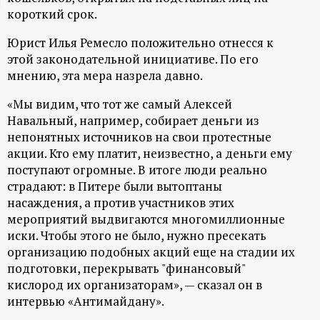
короткий срок.
ц
Юрист Илья Ремесло положительно отнесся к
и
этой законодательной инициативе. По его
мнению, эта мера назрела давно.
о
«Мы видим, что тот же самый Алексей
н
Навальный, например, собирает деньги из
непонятных источников на свои протестные
акции. Кто ему платит, неизвестно, а деньги ему
н
поступают огромные. В итоге люди реально
страдают: в Питере были вытоптаны
ы
насаждения, а против участников этих
мероприятий выдвигаются многомиллионные
й
иски. Чтобы этого не было, нужно пресекать
организацию подобных акций еще на стадии их
п
подготовки, перекрывать "финансовый"
кислород их организаторам», — сказал он в
о
интервью «Антимайдану».