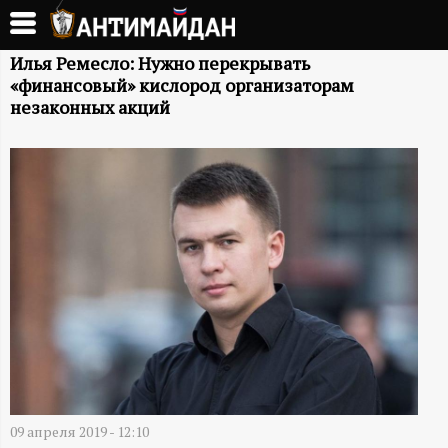
Перейти
к
А
основному
Илья Ремесло: Нужно перекрывать
«финансовый» кислород организаторам
содержанию
Н
незаконных акций
Т
И
М
А
Й
Д
09 апреля 2019 - 12:10