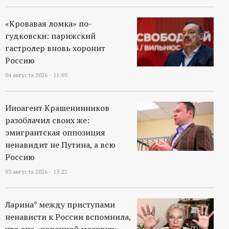
«Кровавая ломка» по-
гудковски: парижский
гастролер вновь хоронит
Россию
04 августа 2026 - 11:05
Иноагент Крашенинников
разоблачил своих же:
эмигрантская оппозиция
ненавидит не Путина, а всю
Россию
03 августа 2026 - 15:22
Ларина* между приступами
ненависти к России вспомнила,
что она «коренной москвич»