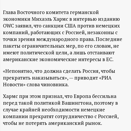
А
Н
Глава Восточного комитета германской
экономики Михаэль Хармс в интервью изданию
OWC заявил, что санкции США против немецких
-
компаний, работающих с Россией, незаконны с
точки зрения международного права. Последние
и
пакеты ограничительных мер, по его словам, не
имеют политической цели, а лишь отстаивают
н
американские экономические интересы в ЕС.
ф
«Непонятно, что должна сделать Россия, чтобы
прекратить наказываться», — приводит «РИА
о
Новости» слова чиновника.
р
Хармс при этом признал, что Европа бессильна
перед такой политикой Вашингтона, поэтому в
случае крайней необходимости немецкие
м
компании прекратят сотрудничество с Россией,
чтобы не потерять американский рынок.
а