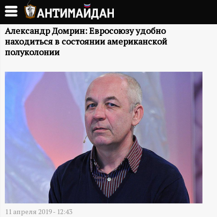
Перейти
к
А
основному
Александр Домрин: Евросоюзу удобно
находиться в состоянии американской
содержанию
Н
полуколонии
Т
И
М
А
Й
Д
11 апреля 2019 - 12:43