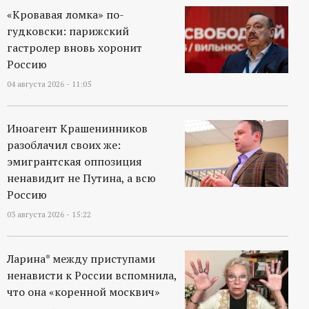
«Кровавая ломка» по-
гудковски: парижский
гастролер вновь хоронит
Россию
04 августа 2026 - 11:05
Иноагент Крашенинников
разоблачил своих же:
эмигрантская оппозиция
ненавидит не Путина, а всю
Россию
03 августа 2026 - 15:22
Ларина* между приступами
ненависти к России вспомнила,
что она «коренной москвич»