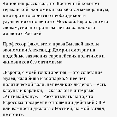
Чиновник рассказал, что Восточный комитет
ц
германской экономики разработал меморандум,
в котором говорится о необходимости
и
улучшения отношений с Москвой. Европа, по его
словам, сильно проигрывает из-за плохого
о
диалога с Россией.
Профессор факультета права Высшей школы
н
экономики Александр Домрин смотрит на
подобные заявления европейских политиков и
н
чиновников без оптимизма.
ы
«Европа, с моей точки зрения, — это сочетание
музея, кладбища и зоопарка. У нее нет
й
политической воли, нет великих лидеров — есть
клоуны и карлики, — сказал он в интервью
п
«Антимайдану». — Рассчитывать на то, что
Евросоюз прозреет в отношении действий США
о
или важности диалога с Россией, на мой взгляд,
не стоит».