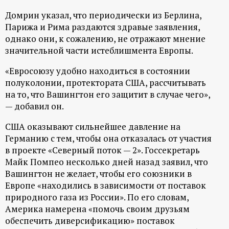
р
Домрин указал, что периодически из Берлина,
Парижа и Рима раздаются здравые заявления,
т
однако они, к сожалению, не отражают мнение
значительной части истеблишмента Европы.
а
«Евросоюзу удобно находиться в состоянии
л
полуколонии, протектората США, рассчитывать
на то, что Вашингтон его защитит в случае чего»,
— добавил он.
США оказывают сильнейшее давление на
Германию с тем, чтобы она отказалась от участия
в проекте «Северный поток — 2». Госсекретарь
Майк Помпео несколько дней назад заявил, что
Вашингтон не желает, чтобы его союзники в
Европе «находились в зависимости от поставок
природного газа из России». По его словам,
Америка намерена «помочь своим друзьям
обеспечить диверсификацию» поставок