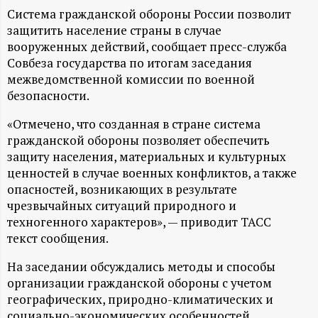
А
Система гражданской обороны России позволит
Н
защитить население страны в случае
вооруженных действий, сообщает пресс-служба
-
Совбеза государства по итогам заседания
межведомственной комиссии по военной
безопасности.
и
«Отмечено, что созданная в стране система
н
гражданской обороны позволяет обеспечить
защиту населения, материальных и культурных
ф
ценностей в случае военных конфликтов, а также
опасностей, возникающих в результате
о
чрезвычайных ситуаций природного и
техногенного характеров», — приводит ТАСС
р
текст сообщения.
На заседании обсуждались методы и способы
м
организации гражданской обороны с учетом
географических, природно-климатических и
а
социально-экономических особенностей