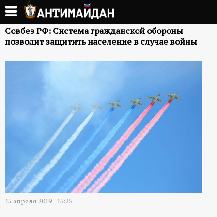
Перейти
к
А
основному
Совбез РФ: Система гражданской обороны
позволит защитить население в случае войны
содержанию
Н
Т
И
М
А
Й
Д
15 апреля 2019 - 15:25