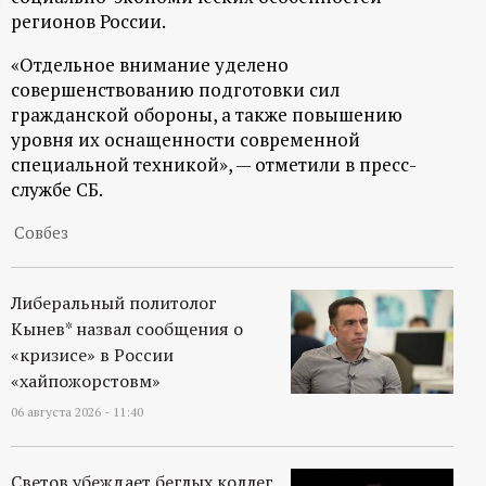
регионов России.
ц
«Отдельное внимание уделено
и
совершенствованию подготовки сил
гражданской обороны, а также повышению
о
уровня их оснащенности современной
специальной техникой», — отметили в пресс-
н
службе СБ.
н
Совбез
ы
Либеральный политолог
Кынев* назвал сообщения о
й
«кризисе» в России
«хайпожорстовм»
п
06 августа 2026 - 11:40
о
Светов убеждает беглых коллег