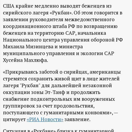
А
США крайне медленно выводят беженцев из
Н
сирийского лагеря «Рукбан». Об этом говорится в
заявлении руководителя межведомственного
-
координационного штаба РФ по возвращению
беженцев на территорию САР, начальника
Национального центра управления обороной РФ
и
Михаила Мизинцева и министра
муниципального управления и экологии САР
н
Хусейна Махлюфа.
ф
«Прикрываясь заботой о сирийцах, американцы
стремятся сохранить живой щит в лице жителей
о
лагеря "Рукбан" для дальнейшей незаконной
оккупации зоны Эт-Танф и продолжить
р
снабжение подконтрольных им вооруженных
группировок за счет продовольствия,
м
поступающего с гуманитарными конвоями», —
цитирует
«РИА Новости»
заявление.
а
Ситуация в «Рукбане» близка к гуманитарной