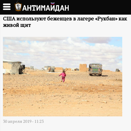
Перейти
к
А
основному
США используют беженцев в лагере «Рукбан» как
живой щит
содержанию
Н
Т
И
М
А
Й
Д
30 апреля 2019 - 11:23