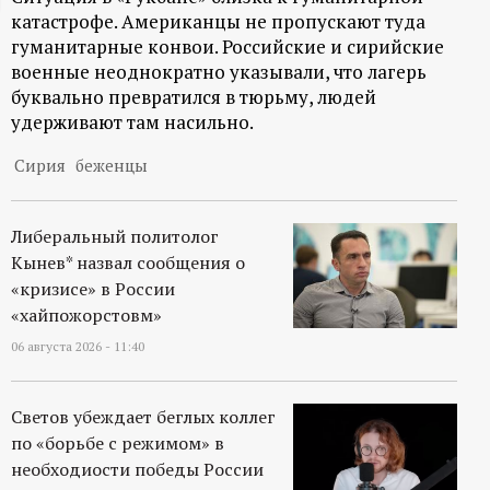
катастрофе. Американцы не пропускают туда
ц
гуманитарные конвои. Российские и сирийские
военные неоднократно указывали, что лагерь
и
буквально превратился в тюрьму, людей
удерживают там насильно.
о
Сирия
беженцы
н
н
Либеральный политолог
Кынев* назвал сообщения о
ы
«кризисе» в России
«хайпожорстовм»
й
06 августа 2026 - 11:40
п
Светов убеждает беглых коллег
по «борьбе с режимом» в
о
необходиости победы России