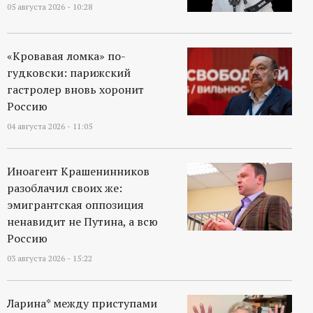
р
05 августа 2026 - 10:28
т
«Кровавая ломка» по-
а
гудковски: парижский
гастролер вновь хоронит
л
Россию
04 августа 2026 - 11:05
Иноагент Крашенинников
разоблачил своих же:
эмигрантская оппозиция
ненавидит не Путина, а всю
Россию
03 августа 2026 - 15:22
Ларина* между приступами