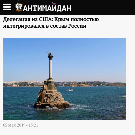
Перейти
к
А
основному
Делегация из США: Крым полностью
интегрировался в состав России
содержанию
Н
Т
И
М
А
Й
Д
05 мая 2019 - 13:21