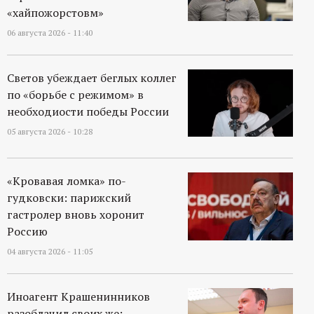
р
«хайпожорстовм»
06 августа 2026 - 11:40
т
а
Светов убеждает беглых коллег
по «борьбе с режимом» в
л
необходиости победы России
05 августа 2026 - 10:28
«Кровавая ломка» по-
гудковски: парижский
гастролер вновь хоронит
Россию
04 августа 2026 - 11:05
Иноагент Крашенинников
разоблачил своих же: