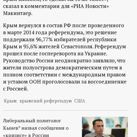
сказал в комментарии для «РИА Новости»
ц
Макинтаер.
и
Крым вернулся в состав РФ после проведенного
в марте 2014 года референдума, это решение
о
поддержали 96,77% избирателей республики
Крым и 95,6% жителей Севастополя. Референдум
н
прошел после госпереворота на Украине.
Руководство России неоднократно заявляло, что
н
жители полуострова демократическим путем в
полном соответствии с международным правом
ы
и уставом ООН проголосовали за воссоединение
с Россией.
й
Крым
крымский референдум
США
п
Либеральный политолог
о
Кынев* назвал сообщения о
«кризисе» в России