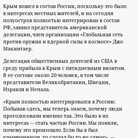
А
Крым вошел в состав России, поскольку это было
Н
в интересах местных жителей, и на сегодня
полуостров полностью интегрирован в состав
-
РФ, заявил представитель американской
делегации, член организации «Глобальная сеть
против оружия и ядерной силы в космосе» Джо
и
Макинтаер.
н
Делегация общественных деятелей из США в
среду прибыла в Крым с пятидневным визитом.
ф
В ее составе около 20 человек, в том числе
представители Великобритании, Швеции,
о
Израиля и Непала.
р
«Крым полностью интегрировался в Россию.
Побывав здесь, мы теперь знаем, почему люди
проголосовали именно так. Это было в их
м
интересах — стать частью России. Мы поняли,
почему это произошло. Если бы я был
а
крымчанином, то сделал бы то же самое», —