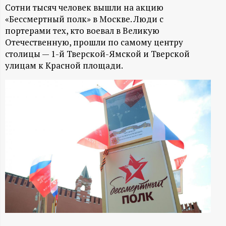
А
Сотни тысяч человек вышли на акцию
«Бессмертный полк» в Москве. Люди с
Н
портерами тех, кто воевал в Великую
Отечественную, прошли по самому центру
-
столицы — 1-й Тверской-Ямской и Тверской
улицам к Красной площади.
и
н
ф
о
р
м
а