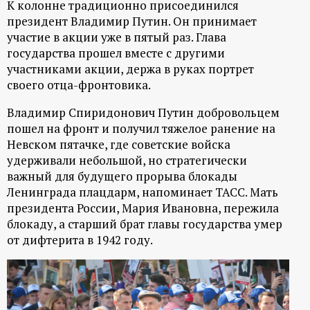
К колонне традиционно присоединился
ц
президент Владимир Путин. Он принимает
участие в акции уже в пятый раз. Глава
и
государства прошел вместе с другими
участниками акции, держа в руках портрет
о
своего отца-фронтовика.
Владимир Спиридонович Путин добровольцем
н
пошел на фронт и получил тяжелое ранение на
Невском пятачке, где советские войска
н
удерживали небольшой, но стратегически
важный для будущего прорыва блокады
ы
Ленинграда плацдарм, напоминает ТАСС. Мать
президента России, Мария Ивановна, пережила
й
блокаду, а старший брат главы государства умер
от дифтерита в 1942 году.
п
о