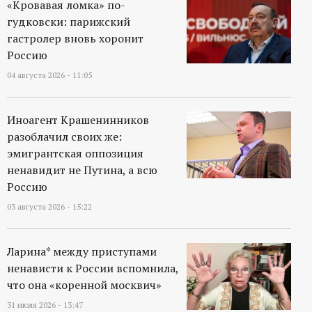
«Кровавая ломка» по-
гудковски: парижский
гастролер вновь хоронит
Россию
04 августа 2026 - 11:05
Иноагент Крашенинников
разоблачил своих же:
эмигрантская оппозиция
ненавидит не Путина, а всю
Россию
03 августа 2026 - 15:22
Ларина* между приступами
ненависти к России вспомнила,
что она «коренной москвич»
31 июля 2026 - 13:47